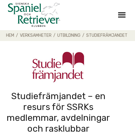
Skip
to
content
HEM
/
VERKSAMHETER
/
UTBILDNING
/
STUDIEFRÄMJANDET
Studiefrämjandet – en
resurs för SSRKs
medlemmar, avdelningar
och rasklubbar