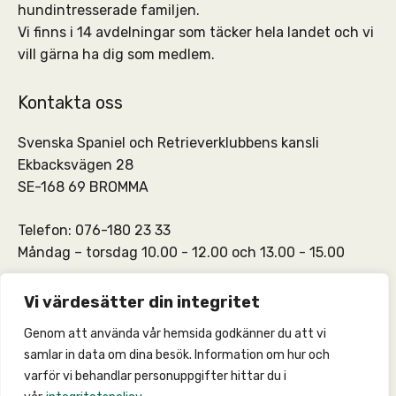
hundintresserade familjen.
Vi finns i 14 avdelningar som täcker hela landet och vi
vill gärna ha dig som medlem.
Kontakta oss
Svenska Spaniel och Retrieverklubbens kansli
Ekbacksvägen 28
SE-168 69 BROMMA
Telefon: 076-180 23 33
Måndag – torsdag 10.00 - 12.00 och 13.00 - 15.00
SSRKs kansli och medlemskontakt:
info@ssrk.se
Vi värdesätter din integritet
Genom att använda vår hemsida godkänner du att vi
SSRKs webmaster:
webmaster@ssrk.se
samlar in data om dina besök. Information om hur och
varför vi behandlar personuppgifter hittar du i