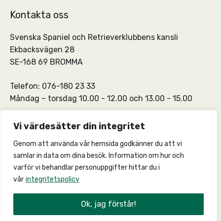
Kontakta oss
Svenska Spaniel och Retrieverklubbens kansli
Ekbacksvägen 28
SE-168 69 BROMMA
Telefon: 076-180 23 33
Måndag – torsdag 10.00 - 12.00 och 13.00 - 15.00
SSRKs kansli och medlemskontakt:
info@ssrk.se
Vi värdesätter din integritet
Genom att använda vår hemsida godkänner du att vi
SSRKs webmaster:
webmaster@ssrk.se
samlar in data om dina besök. Information om hur och
varför vi behandlar personuppgifter hittar du i
vår
integritetspolicy
© 2026 –
Integritetspolicy
Ok, jag förstår!