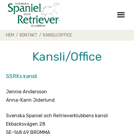
Skip
to
content
HEM
/
KONTAKT
/
KANSLI/OFFICE
Kansli/Office
SSRKs kansli
Jennie Andersson
Anna-Karin Jiderlund
Svenska Spaniel och Retrieverklubbens kansli
Ekbacksvägen 28
SE-168 69 BROMMA