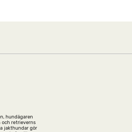
den, hundägaren
 och retrieverns
da jakthundar gör