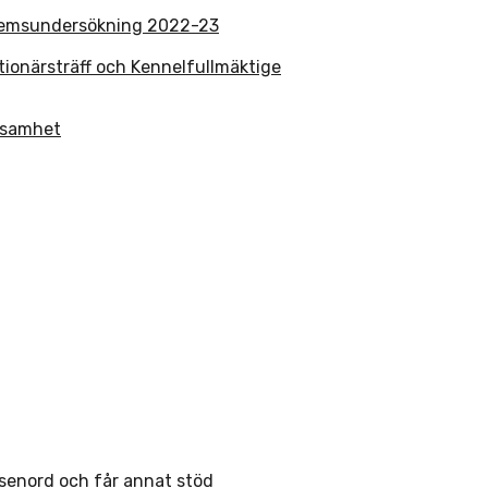
lemsundersökning 2022-23
tionärsträff och Kennelfullmäktige
rksamhet
ösenord och får annat stöd