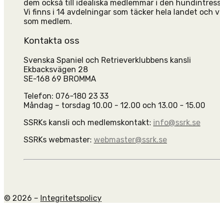
dem också till idealiska medlemmar i den hundintres
Vi finns i 14 avdelningar som täcker hela landet och vi
som medlem.
Kontakta oss
Svenska Spaniel och Retrieverklubbens kansli
Ekbacksvägen 28
SE-168 69 BROMMA
Telefon: 076-180 23 33
Måndag – torsdag 10.00 - 12.00 och 13.00 - 15.00
SSRKs kansli och medlemskontakt:
info@ssrk.se
SSRKs webmaster:
webmaster@ssrk.se
© 2026 –
Integritetspolicy
Scroll
to