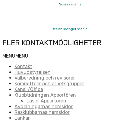
Sussex spaniel
Welsh springer spaniel
FLER KONTAKTMÖJLIGHETER
MENU
MENU
Kontakt
Huvudstyrelsen
Valberedning och revisorer
Kommittéer och arbetsgrupper
Kansli/Office
Klubbtidningen Apportören
Läs e-Apportören
Avdelningarnas hemsidor
Rasklubbarnas hemsidor
Länkar