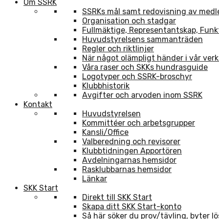
Om SSRK
SSRKs mål samt redovisning av med
Organisation och stadgar
Fullmäktige, Representantskap, Funk
Huvudstyrelsens sammanträden
Regler och riktlinjer
När något olämpligt händer i vår ve
Våra raser och SKKs hundrasguide
Logotyper och SSRK-broschyr
Klubbhistorik
Avgifter och arvoden inom SSRK
Kontakt
Huvudstyrelsen
Kommittéer och arbetsgrupper
Kansli/Office
Valberedning och revisorer
Klubbtidningen Apportören
Avdelningarnas hemsidor
Rasklubbarnas hemsidor
Länkar
SKK Start
Direkt till SKK Start
Skapa ditt SKK Start-konto
Så här söker du prov/tävling, byter l