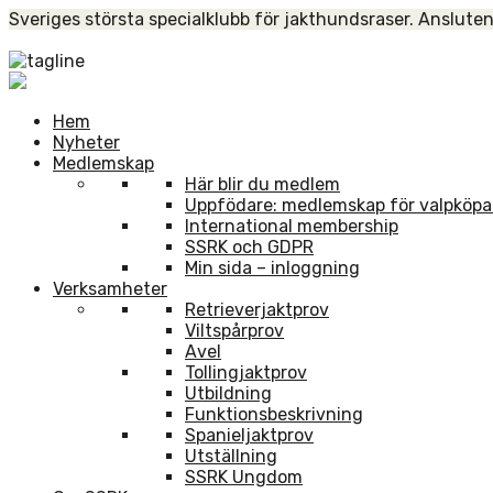
Skip
Sveriges största specialklubb för jakthundsraser. Ansluten
to
Home
content
Hem
Nyheter
Medlemskap
Här blir du medlem
Uppfödare: medlemskap för valpköpa
International membership
SSRK och GDPR
Min sida – inloggning
Verksamheter
Retrieverjaktprov
Viltspårprov
Avel
Tollingjaktprov
Utbildning
Funktionsbeskrivning
Spanieljaktprov
Utställning
SSRK Ungdom