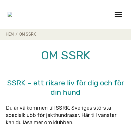
Skip
to
content
HEM
/
OM SSRK
OM SSRK
SSRK – ett rikare liv för dig och för
din hund
Du är välkommen till SSRK, Sveriges största
specialklubb för jakthundraser. Här till vänster
kan du läsa mer om klubben.