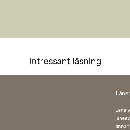
Intressant läsning
Lånea
Lena W
låneav
annan.