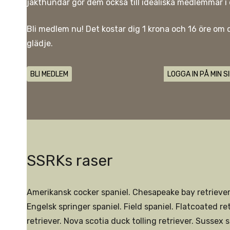
jakthundar gör dem också till idealiska medlemmar i
Bli medlem nu! Det kostar dig 1 krona och 16 öre om
glädje.
BLI MEDLEM
LOGGA IN PÅ MIN S
SSRKs raser
Amerikansk cocker spaniel. Chesapeake bay retriever.
Engelsk springer spaniel. Field spaniel. Flatcoated re
retriever. Nova scotia duck tolling retriever. Sussex s