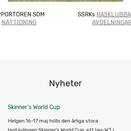
PPORTÖREN SOM
SSRKs
RASKLUBB
NÄTTIDNING
AVDELNINGA
A
Nyheter
Skinner’s World Cup
Helgen 16-17 maj hölls den årliga stora
lagtävlingen Skinner’s World Cup, ett lag-WT i...