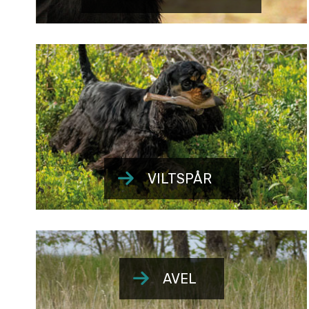
VILTSPÅR
AVEL