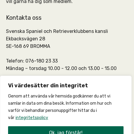
vill gärna ha dig som medlem.
Kontakta oss
Svenska Spaniel och Retrieverklubbens kansli
Ekbacksvägen 28
SE-168 69 BROMMA
Telefon: 076-180 23 33
Måndag – torsdag 10.00 - 12.00 och 13.00 - 15.00
SSRKs kansli och medlemskontakt:
info@ssrk.se
Vi värdesätter din integritet
Genom att använda vår hemsida godkänner du att vi
SSRKs webmaster:
webmaster@ssrk.se
samlar in data om dina besök. Information om hur och
varför vi behandlar personuppgifter hittar du i
vår
integritetspolicy
© 2026 –
Integritetspolicy
Ok, jag förstår!