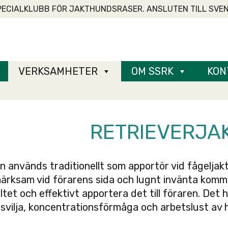
PECIALKLUBB FÖR JAKTHUNDSRASER. ANSLUTEN TILL SVE
VERKSAMHETER
OM SSRK
KON
RETRIEVERJA
n används traditionellt som apportör vid fågelja
rksam vid förarens sida och lugnt invänta komma
iltet och effektivt apportera det till föraren. Det
vilja, koncentrationsförmåga och arbetslust av h