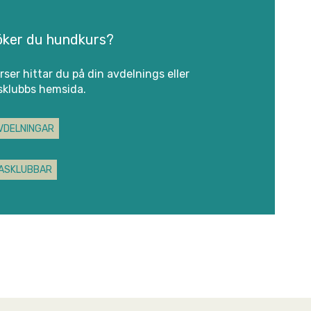
öker du hundkurs?
rser hittar du på din avdelnings eller
sklubbs hemsida.
VDELNINGAR
ASKLUBBAR