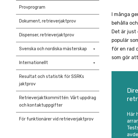
Provprogram
I många gen
Dokument, retrieverjaktprov
behålla och
Det är just
Dispenser, retrieverjaktprov
populär so
för en rad 
Svenska och nordiska mästerskap
som gör att
Internationellt
Resultat och statistik för SSRKs
jaktprov
Dire
ret
Retrieverjaktkommittén: Vårt uppdrag
och kontaktuppgifter
Här 
För funktionärer vid retrieverjaktprov
arra
Test
avde