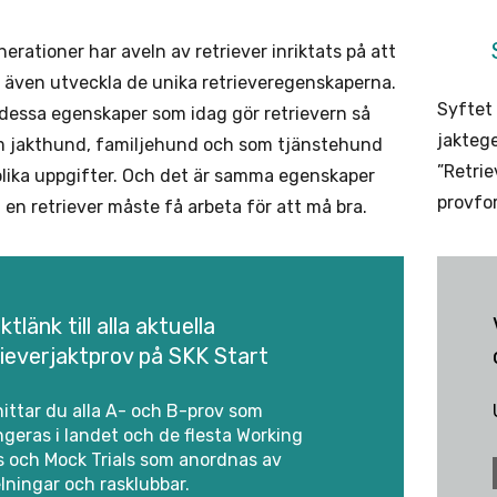
erationer har aveln av retriever inriktats på att
 även utveckla de unika retrieveregenskaperna.
Syftet
 dessa egenskaper som idag gör retrievern så
jaktege
m jakthund, familjehund och som tjänstehund
”Retrie
olika uppgifter. Och det är samma egenskaper
provfo
 en retriever måste få arbeta för att må bra.
ktlänk till alla aktuella
rieverjaktprov på SKK Start
hittar du alla A- och B-prov som
ngeras i landet och de flesta Working
s och Mock Trials som anordnas av
lningar och rasklubbar.