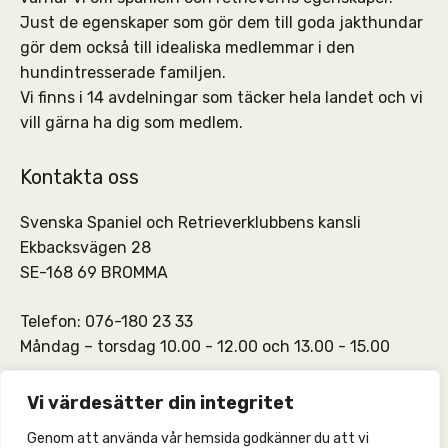
Just de egenskaper som gör dem till goda jakthundar
gör dem också till idealiska medlemmar i den
hundintresserade familjen.
Vi finns i 14 avdelningar som täcker hela landet och vi
vill gärna ha dig som medlem.
Kontakta oss
Svenska Spaniel och Retrieverklubbens kansli
Ekbacksvägen 28
SE-168 69 BROMMA
Telefon: 076-180 23 33
Måndag – torsdag 10.00 - 12.00 och 13.00 - 15.00
SSRKs kansli och medlemskontakt:
info@ssrk.se
Vi värdesätter din integritet
Genom att använda vår hemsida godkänner du att vi
SSRKs webmaster:
webmaster@ssrk.se