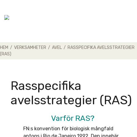
Skip
to
content
HEM
/
VERKSAMHETER
/
AVEL
/
RASSPECIFIKA AVELSSTRATEGIER
(RAS)
Rasspecifika
avelsstrategier (RAS)
Varför RAS?
FN:s konvention för biologisk mångfald
antogs i Rio de Janeiro 1992. Den innebär