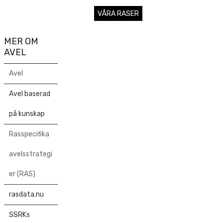
VÅRA RASER
MER OM
AVEL
Avel
Avel baserad
på kunskap
Rasspecifika
avelsstrategi
er (RAS)
rasdata.nu
SSRKs