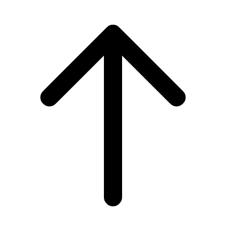
Scroll
to
top