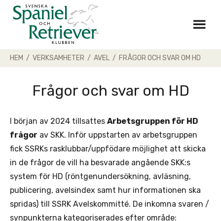
Skip
to
content
HEM
/
VERKSAMHETER
/
AVEL
/
FRÅGOR OCH SVAR OM HD
Frågor och svar om HD
I början av 2024 tillsattes
Arbetsgruppen för HD
frågor
av SKK. Inför uppstarten av arbetsgruppen
fick SSRKs rasklubbar/uppfödare möjlighet att skicka
in de frågor de vill ha besvarade angående SKK:s
system för HD (röntgenundersökning, avläsning,
publicering, avelsindex samt hur informationen ska
spridas) till SSRK Avelskommitté. De inkomna svaren /
synpunkterna kategoriserades efter område: