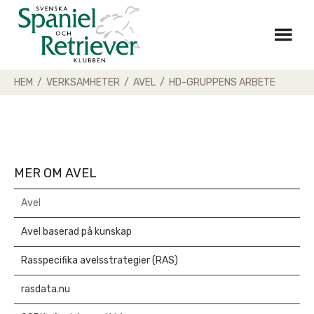
Skip
to
content
HEM
/
VERKSAMHETER
/
AVEL
/
HD-GRUPPENS ARBETE
MER OM AVEL
Avel
Avel baserad på kunskap
Rasspecifika avelsstrategier (RAS)
rasdata.nu