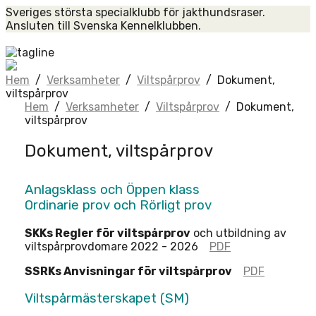
Skip
Sveriges största specialklubb för jakthundsraser.
to
Ansluten till Svenska Kennelklubben.
content
Home
Hem
/
Verksamheter
/
Viltspårprov
/
Dokument,
viltspårprov
Hem
/
Verksamheter
/
Viltspårprov
/
Dokument,
viltspårprov
Dokument, viltspårprov
Anlagsklass och Öppen klass
Ordinarie prov och Rörligt prov
SKKs Regler för viltspårprov
och utbildning av
viltspårprovdomare 2022 - 2026
PDF
SSRKs Anvisningar för viltspårprov
PDF
Viltspårmästerskapet (SM)