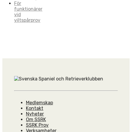
För
funktionärer
vid
viltspårprov
Medlemskap
Kontakt
Nyheter
Om SSRK
SSRK Prov
Verksamheter