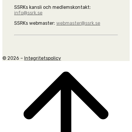
SSRKs kansli och medlemskontakt:
info@ssrk.se
SSRKs webmaster:
webmaster@ssrk.se
© 2026 –
Integritetspolicy
Scroll
to
top