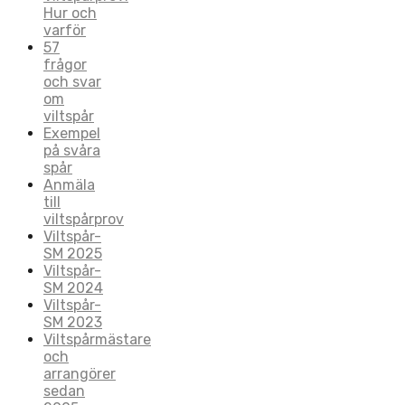
Hur och
varför
57
frågor
och svar
om
viltspår
Exempel
på svåra
spår
Anmäla
till
viltspårprov
Viltspår-
SM 2025
Viltspår-
SM 2024
Viltspår-
SM 2023
Viltspårmästare
och
arrangörer
sedan