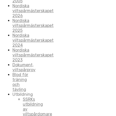
2005
Nordiska
viltspårmästerskapet
2026
Nordiska
viltspårmästerskapet
2025
Nordiska
viltspårmästerskapet
2024
Nordiska
viltspårmästerskapet
2023
Dokument,
viltspårprov
Blod för
träning
och
tävling
Utbildning
SSRKs
utbildning
av
viltspårdomare