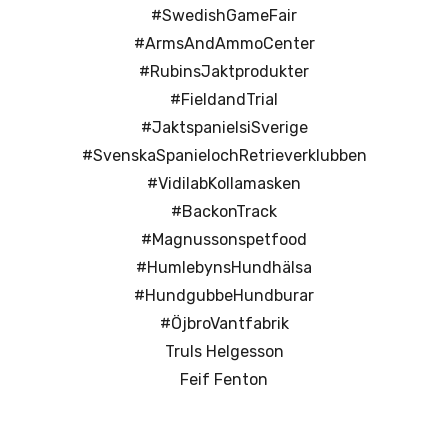
#SwedishGameFair
#ArmsAndAmmoCenter
#RubinsJaktprodukter
#FieldandTrial
#JaktspanielsiSverige
#SvenskaSpanielochRetrieverklubben
#VidilabKollamasken
#BackonTrack
#Magnussonspetfood
#HumlebynsHundhälsa
#HundgubbeHundburar
#ÖjbroVantfabrik
Truls Helgesson
Feif Fenton