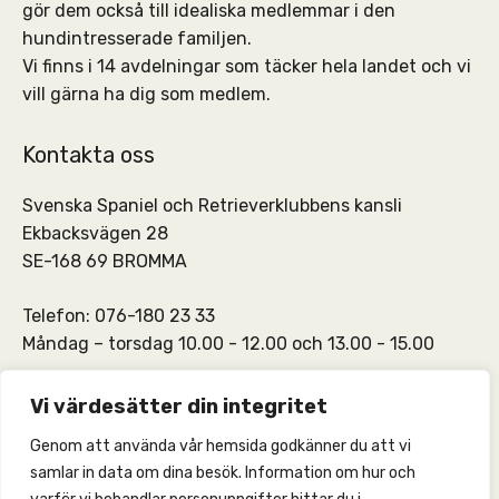
gör dem också till idealiska medlemmar i den
hundintresserade familjen.
Vi finns i 14 avdelningar som täcker hela landet och vi
vill gärna ha dig som medlem.
Kontakta oss
Svenska Spaniel och Retrieverklubbens kansli
Ekbacksvägen 28
SE-168 69 BROMMA
Telefon: 076-180 23 33
Måndag – torsdag 10.00 - 12.00 och 13.00 - 15.00
SSRKs kansli och medlemskontakt:
info@ssrk.se
Vi värdesätter din integritet
Genom att använda vår hemsida godkänner du att vi
SSRKs webmaster:
webmaster@ssrk.se
samlar in data om dina besök. Information om hur och