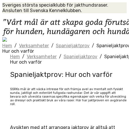
Skip
Sveriges största specialklubb för jakthundsraser.
to
Ansluten till Svenska Kennelklubben.
content
Home
Hem
/
Verksamheter
/
Spanieljaktprov
/
Spanieljaktpro
Hur och varför
Hem
/
Verksamheter
/
Spanieljaktprov
/
Spanieljakt
Hur och varför
Spanieljaktprov: Hur och varför
SSRKs mål är att väcka intresse för och främja avel av mentalt och fysiskt
sunda, jaktligt och exteriört fullgoda rashundar. Det är vår uppgift att
bevara och utveckla rasernas specifika egenskaper och verka för utveckling
av dressyr och praktiskt bruk av våra raser. Här har jaktproven en avgörande
roll.
Avsikten med att arrangera jaktprov är alltså att