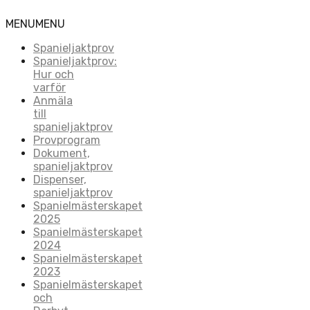
MENU
MENU
Spanieljaktprov
Spanieljaktprov:
Hur och
varför
Anmäla
till
spanieljaktprov
Provprogram
Dokument,
spanieljaktprov
Dispenser,
spanieljaktprov
Spanielmästerskapet
2025
Spanielmästerskapet
2024
Spanielmästerskapet
2023
Spanielmästerskapet
och