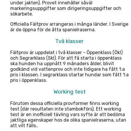
under jakten). Provet innehåller såväl
markeringsuppgifter som dirigeringsuppgifter och
sökarbete.
Officiella Fältprov arrangeras i många länder. I Sverige
är de öppna för de åtta spanielraserna.
Två klasser
Fältprov är uppdelat i två klasser - Öppenklass (Ökl)
och Segrarklass (Skl). För att få starta i öppenklass
ska hunden ha uppnått 9 månaders ålder, blivit
godkänd vid vattenprov och inte tidigare ha fått 1:a
pris i klassen. I segrarklass startar hundar som fått 1:a
pris i öppenklass.
Working test
Förutom dessa officiella provformer finns working
test (där resultaten inte stambokförs). Ett working
test är en inofficiell tävling vars syfte är att bedöma
jaktliga egenskaper hos de olika spanielraserna, utan
att vilt fälls..