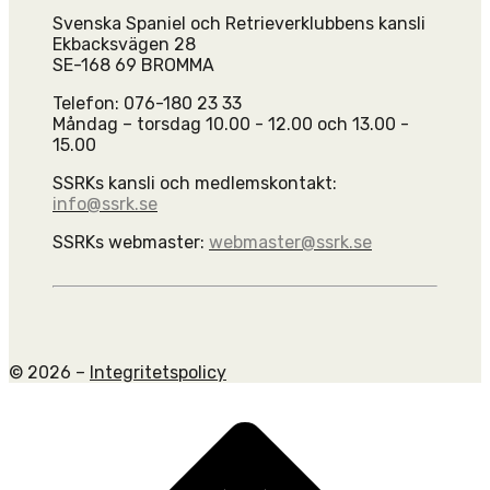
Svenska Spaniel och Retrieverklubbens kansli
Ekbacksvägen 28
SE-168 69 BROMMA
Telefon: 076-180 23 33
Måndag – torsdag 10.00 - 12.00 och 13.00 -
15.00
SSRKs kansli och medlemskontakt:
info@ssrk.se
SSRKs webmaster:
webmaster@ssrk.se
© 2026 –
Integritetspolicy
Scroll
to
top