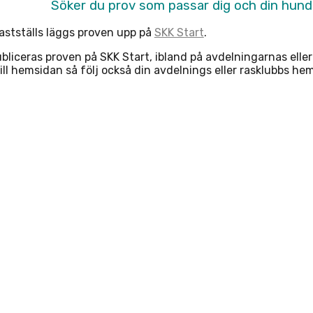
Söker du prov som passar dig och din hun
stställs läggs proven upp på
SKK Start
.
bliceras proven på SKK Start, ibland på avdelningarnas elle
till hemsidan så följ också din avdelnings eller rasklubbs he