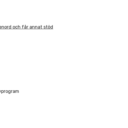
senord och får annat stöd
vprogram