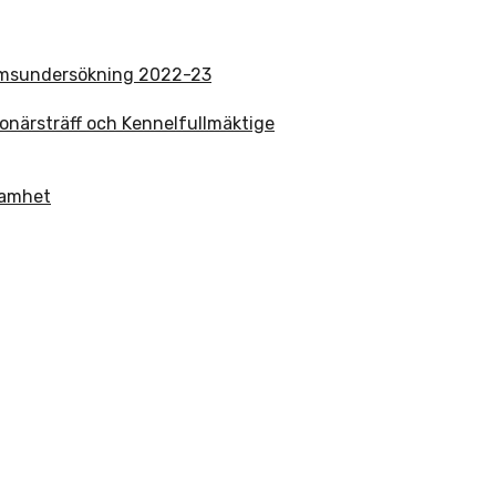
emsundersökning 2022-23
onärsträff och Kennelfullmäktige
samhet