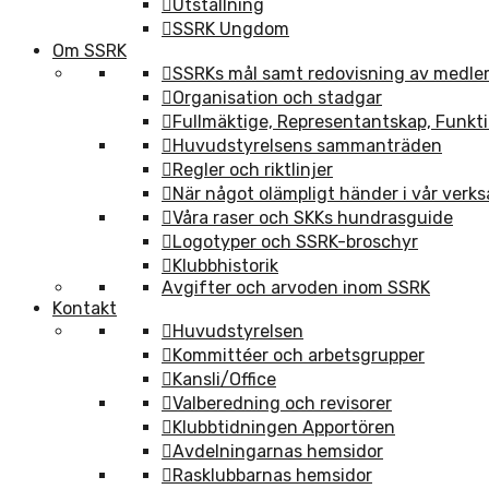
Utställning
SSRK Ungdom
Om SSRK
SSRKs mål samt redovisning av medl
Organisation och stadgar
Fullmäktige, Representantskap, Funkti
Huvudstyrelsens sammanträden
Regler och riktlinjer
När något olämpligt händer i vår verk
Våra raser och SKKs hundrasguide
Logotyper och SSRK-broschyr
Klubbhistorik
Avgifter och arvoden inom SSRK
Kontakt
Huvudstyrelsen
Kommittéer och arbetsgrupper
Kansli/Office
Valberedning och revisorer
Klubbtidningen Apportören
Avdelningarnas hemsidor
Rasklubbarnas hemsidor