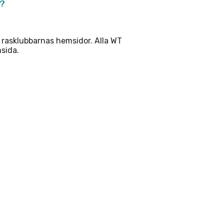
d?
r rasklubbarnas hemsidor. Alla WT
msida.