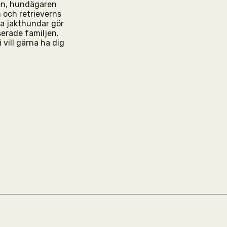
den, hundägaren
 och retrieverns
da jakthundar gör
serade familjen.
 vill gärna ha dig