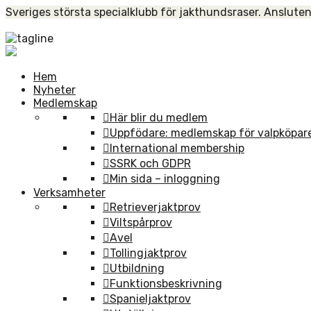
Skip
Sveriges största specialklubb för jakthundsraser. Ansluten
to
Home
content
Hem
Nyheter
Medlemskap
Här blir du medlem
Uppfödare: medlemskap för valpköpar
International membership
SSRK och GDPR
Min sida – inloggning
Verksamheter
Retrieverjaktprov
Viltspårprov
Avel
Tollingjaktprov
Utbildning
Funktionsbeskrivning
Spanieljaktprov