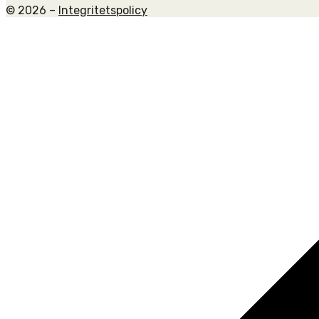
© 2026 –
Integritetspolicy
Scroll
to
top