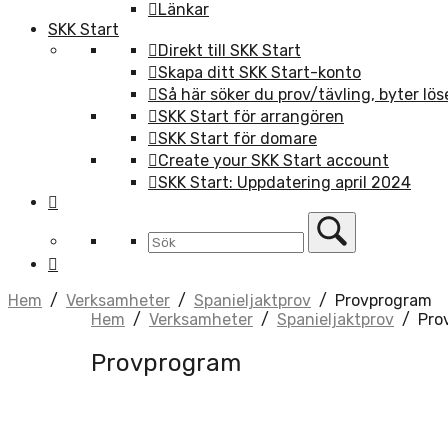
Länkar
SKK Start
Direkt till SKK Start
Skapa ditt SKK Start-konto
Så här söker du prov/tävling, byter lö
SKK Start för arrangören
SKK Start för domare
Create your SKK Start account
SKK Start: Uppdatering april 2024
Hem
/
Verksamheter
/
Spanieljaktprov
/
Provprogram
Hem
/
Verksamheter
/
Spanieljaktprov
/
Pro
Provprogram