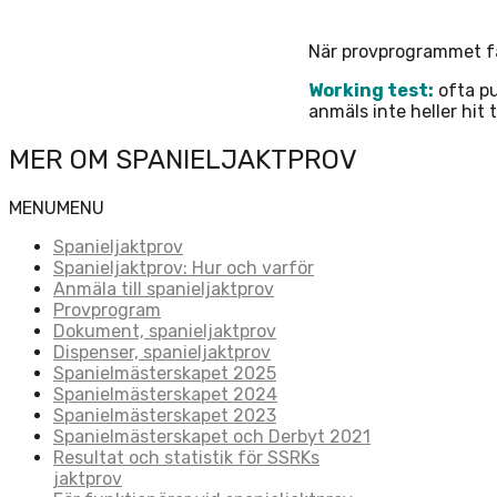
När provprogrammet fa
Working test:
ofta pu
anmäls inte heller hit 
MER OM SPANIELJAKTPROV
MENU
MENU
Spanieljaktprov
Spanieljaktprov: Hur och varför
Anmäla till spanieljaktprov
Provprogram
Dokument, spanieljaktprov
Dispenser, spanieljaktprov
Spanielmästerskapet 2025
Spanielmästerskapet 2024
Spanielmästerskapet 2023
Spanielmästerskapet och Derbyt 2021
Resultat och statistik för SSRKs
jaktprov