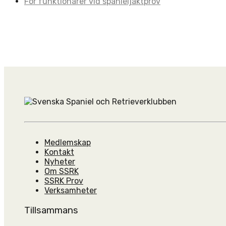
För funktionärer vid spanieljaktprov
Medlemskap
Kontakt
Nyheter
Om SSRK
SSRK Prov
Verksamheter
Tillsammans