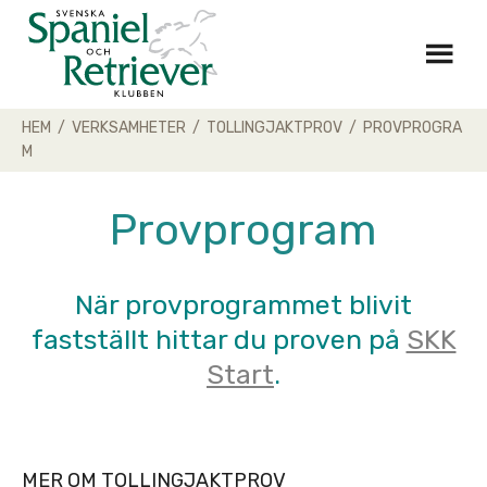
Skip
to
content
HEM
/
VERKSAMHETER
/
TOLLINGJAKTPROV
/
PROVPROGRA
M
Provprogram
När provprogrammet blivit
fastställt
hittar du proven på
SKK
Start
.
MER OM TOLLINGJAKTPROV