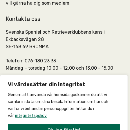
vill gärna ha dig som medlem.
Kontakta oss
Svenska Spaniel och Retrieverklubbens kansli
Ekbacksvägen 28
SE-168 69 BROMMA
Telefon: 076-180 23 33
Måndag – torsdag 10.00 - 12.00 och 13.00 - 15.00
SSRKs kansli och medlemskontakt:
info@ssrk.se
Vi värdesätter din integritet
Genom att använda vår hemsida godkänner du att vi
SSRKs webmaster:
webmaster@ssrk.se
samlar in data om dina besök. Information om hur och
varför vi behandlar personuppgifter hittar du i
vår
integritetspolicy
© 2026 –
Integritetspolicy