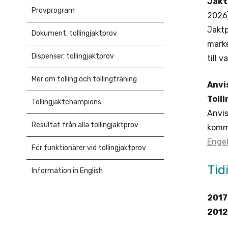
Jakt
Provprogram
202
Jaktp
Dokument, tollingjaktprov
marke
Dispenser, tollingjaktprov
till 
Mer om tolling och tollingträning
Anvi
Toll
Tollingjaktchampions
Anvi
Resultat från alla tollingjaktprov
kom
Enge
För funktionärer vid tollingjaktprov
Tid
Information in English
2017
2012