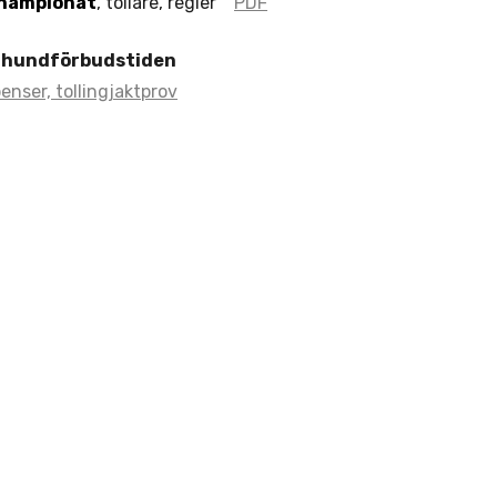
hampionat
, tollare, regler
PDF
 hundförbudstiden
enser, tollingjaktprov