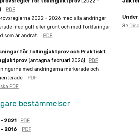
provsregler för tollingjaktprov
(2022 -
Jaktc
6)
PDF
Under
rovsreglerna 2022 - 2026 med alla ändringar
Se
Disp
rade med gult eller grönt och med förklaringar
vad som är ändrat.
PDF
sningar för Tollingjaktprov och Praktiskt
ingjaktprov
(antagna februari 2026)
PDF
sningarna med ändringarna markerade och
menterade
PDF
lska PDF
igare bestämmelser
 - 2021
PDF
 - 2016
PDF