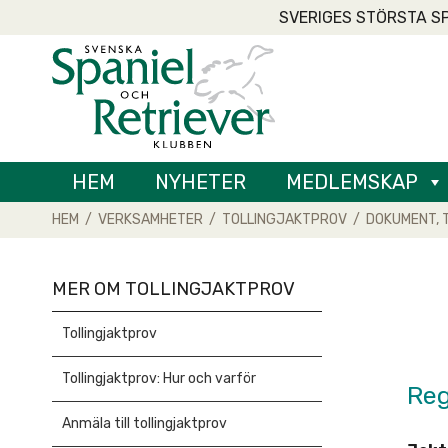
Skip
SVERIGES STÖRSTA S
to
Home
content
HEM
NYHETER
MEDLEMSKAP
HEM
/
VERKSAMHETER
/
TOLLINGJAKTPROV
/
DOKUMENT, 
MER OM TOLLINGJAKTPROV
Tollingjaktprov
Tollingjaktprov: Hur och varför
Reg
Anmäla till tollingjaktprov