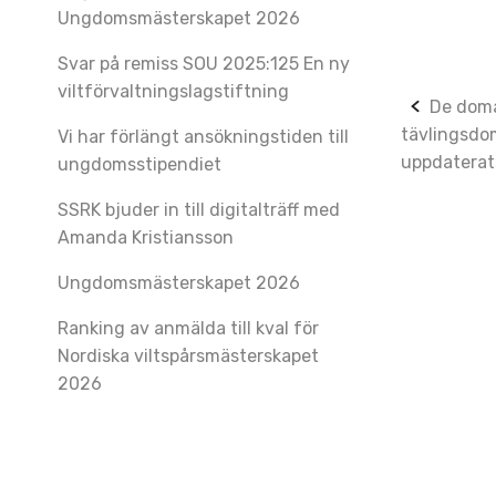
Ungdomsmästerskapet 2026
Svar på remiss SOU 2025:125 En ny
viltförvaltningslagstiftning
Post
De doma
tävlingsdo
Vi har förlängt ansökningstiden till
navig
uppdaterat
ungdomsstipendiet
SSRK bjuder in till digitalträff med
Amanda Kristiansson
Ungdomsmästerskapet 2026
Ranking av anmälda till kval för
Nordiska viltspårsmästerskapet
2026