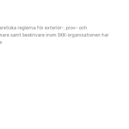
retiska reglerna för exteriör-, prov- och
mare samt beskrivare inom SKK-organisationen har
ation
s