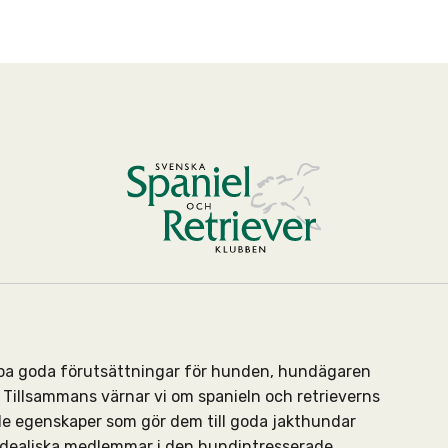
kapa goda förutsättningar för hunden, hundägaren
Tillsammans värnar vi om spanieln och retrieverns
de egenskaper som gör dem till goda jakthundar
 idealiska medlemmar i den hundintresserade