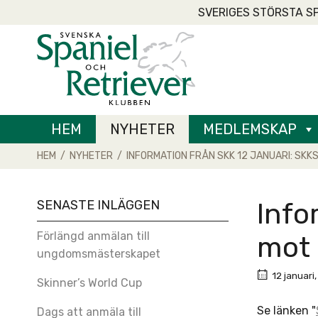
Skip
SVERIGES STÖRSTA S
to
Home
content
HEM
NYHETER
MEDLEMSKAP
HEM
/
NYHETER
/
INFORMATION FRÅN SKK 12 JANUARI: SKK
SENASTE INLÄGGEN
Info
Förlängd anmälan till
mot 
ungdomsmästerskapet
12 januari
Skinner’s World Cup
Se länken "
Dags att anmäla till