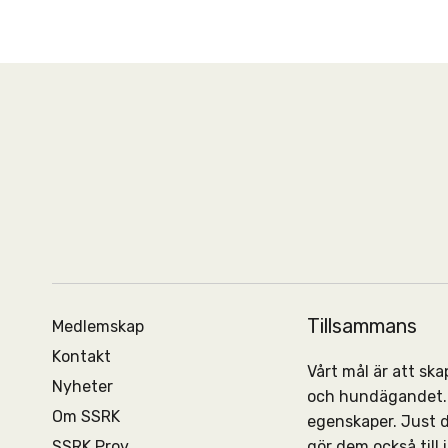
Tillsammans
Medlemskap
Kontakt
Vårt mål är att s
Nyheter
och hundägandet. 
Om SSRK
egenskaper. Just 
SSRK Prov
gör dem också till