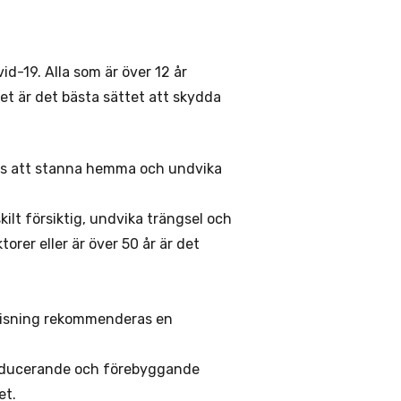
id-19. Alla som är över 12 år
et är det bästa sättet att skydda
ras att stanna hemma och undvika
lt försiktig, undvika trängsel och
rer eller är över 50 år är det
rvisning rekommenderas en
reducerande och förebyggande
et.