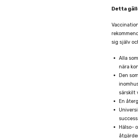
Detta gäll
Vaccination
rekommender
sig själv o
Alla so
nära ko
Den som 
inomhusm
särskilt 
En återg
Universi
successi
Hälso- 
åtgärder