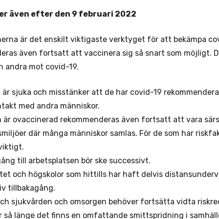
er även efter den 9 februari 2022
erna är det enskilt viktigaste verktyget för att bekämpa cov
as även fortsatt att vaccinera sig så snart som möjligt. D
ch andra mot covid-19.
m är sjuka och misstänker att de har covid-19 rekommende
ntakt med andra människor.
är ovaccinerad rekommenderas även fortsatt att vara särski
iljöer där många människor samlas. För de som har riskfakto
viktigt.
ång till arbetsplatsen bör ske successivt.
tet och högskolor som hittills har haft delvis distansunde
v tillbakagång.
och sjukvården och omsorgen behöver fortsätta vidta risk
 så länge det finns en omfattande smittspridning i samhäll