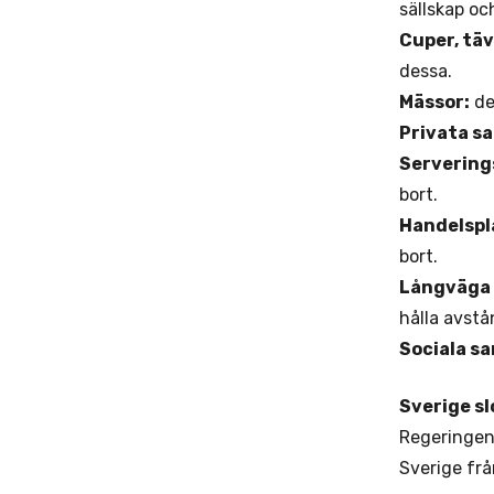
sällskap oc
Cuper, täv
dessa.
Mässor:
de
Privata 
Servering
bort.
Handelspla
bort.
Långväga k
hålla avstå
Sociala s
Sverige s
Regeringen 
Sverige frå