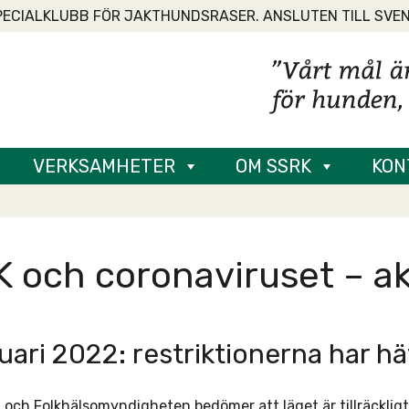
PECIALKLUBB FÖR JAKTHUNDSRASER. ANSLUTEN TILL SVE
VERKSAMHETER
OM SSRK
KON
 och coronaviruset – ak
uari 2022: restriktionerna har h
och Folkhälsomyndigheten bedömer att läget är tillräckligt 