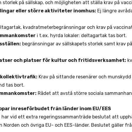
h storlek på sällskap, och möjligheten att ställa krav på vacc
lingar eller större aktiviteter inomhus:
Ej längre avråda
ltagartak, kvadratmeterbegränsningar och krav på vaccinati
sammankomster
i t.ex. hyrda lokaler: deltagartak tas bort.
sställen:
begränsningar av sällskapets storlek samt krav p
tser och platser för kultur och fritidsverksamhet:
kv
ollektivtrafik:
Krav på sittande resenärer och munskydd v
nd tas bort.
ammankomster:
Rådet att avstå större sociala sammanhang
lopar inreseförbudet från länder inom EU/EES
har vid ett extra regeringssammanträde beslutat att upphä
n Norden och övriga EU- och EES-länder. Beslutet gäller fr