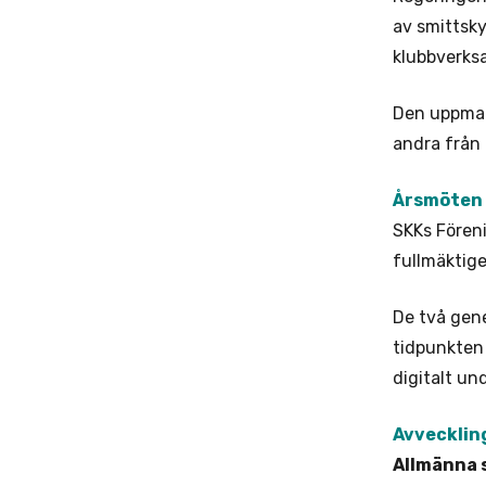
av smittsk
klubbverks
Den uppman
andra från 
Årsmöten 
SKKs Föreni
fullmäktig
De två gene
tidpunkten 
digitalt un
Avvecklin
Allmänna 