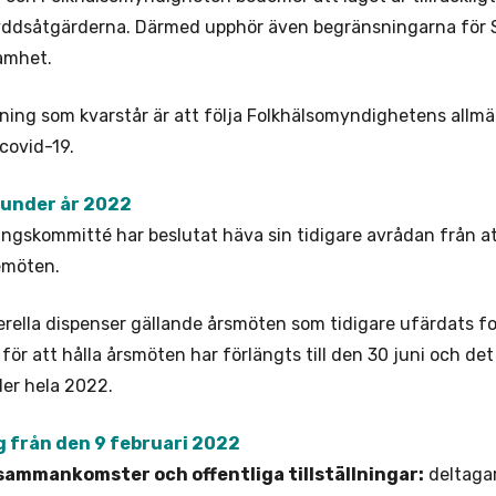
yddsåtgärderna. Därmed upphör även begränsningarna för 
amhet.
ing som kvarstår är att följa Folkhälsomyndighetens allmän
covid-19.
under år 2022
ngskommitté har beslutat häva sin tidigare avrådan från at
emöten.
rella dispenser gällande årsmöten som tidigare ufärdats forts
för att hålla årsmöten har förlängts till den 30 juni och de
der hela 2022.
g från den 9 februari 2022
sammankomster och offentliga tillställningar:
deltagar