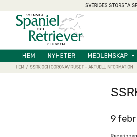
Skip
SVERIGES STÖRSTA S
to
Home
content
HEM
NYHETER
MEDLEMSKAP
HEM
/
SSRK OCH CORONAVIRUSET – AKTUELL INFORMATION
SSRK
9 febr
Regeringen 