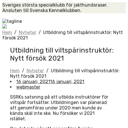
Skip
Sveriges största specialklubb för jakthundsraser.
to
Ansluten till Svenska Kennelklubben.
content
Home
Hem
/
Nyheter
/
Utbildning till viltspårinstruktör: Nytt
försök 2021
Utbildning till viltspårinstruktör:
Nytt försök 2021
Hem
/
Nyheter
/
Utbildning till viltspårinstruktör:
Nytt försök 2021
16 januari, 2021
16 januari, 2021
webmaster
SSRKs satsning på att utbilda instruktörer för
viltspår fortsätter. Utbildningen var planerad
att genomföras under 2020 men kunde av
kända skäl inte ske. Nu försöker vi 2021
istället.