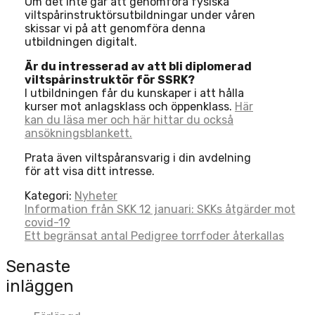
Om det inte går att genomföra fysiska
viltspårinstruktörsutbildningar under våren
skissar vi på att genomföra denna
utbildningen digitalt.
Är du intresserad av att bli diplomerad
viltspårinstruktör för SSRK?
I utbildningen får du kunskaper i att hålla
kurser mot anlagsklass och öppenklass.
Här
kan du läsa mer och här hittar du också
ansökningsblankett.
Prata även viltspåransvarig i din avdelning
för att visa ditt intresse.
Kategori:
Nyheter
Post
Information från SKK 12 januari: SKKs åtgärder mot
covid-19
navigation
Ett begränsat antal Pedigree torrfoder återkallas
Senaste
inläggen