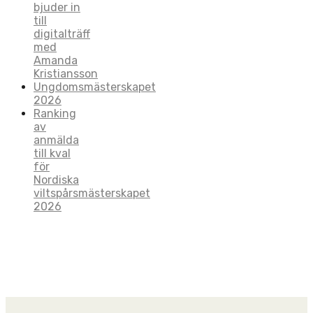
bjuder in
till
digitalträff
med
Amanda
Kristiansson
Ungdomsmästerskapet
2026
Ranking
av
anmälda
till kval
för
Nordiska
viltspårsmästerskapet
2026