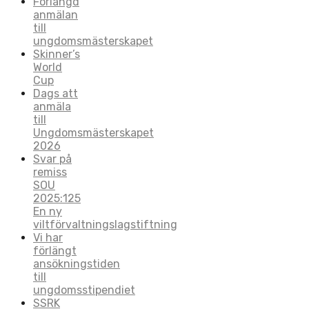
Förlängd
anmälan
till
ungdomsmästerskapet
Skinner’s
World
Cup
Dags att
anmäla
till
Ungdomsmästerskapet
2026
Svar på
remiss
SOU
2025:125
En ny
viltförvaltningslagstiftning
Vi har
förlängt
ansökningstiden
till
ungdomsstipendiet
SSRK