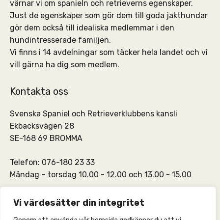
värnar vi om spanieln och retrieverns egenskaper.
Just de egenskaper som gör dem till goda jakthundar
gör dem också till idealiska medlemmar i den
hundintresserade familjen.
Vi finns i 14 avdelningar som täcker hela landet och vi
vill gärna ha dig som medlem.
Kontakta oss
Svenska Spaniel och Retrieverklubbens kansli
Ekbacksvägen 28
SE-168 69 BROMMA
Telefon: 076-180 23 33
Måndag – torsdag 10.00 - 12.00 och 13.00 - 15.00
SSRKs kansli och medlemskontakt:
info@ssrk.se
Vi värdesätter din integritet