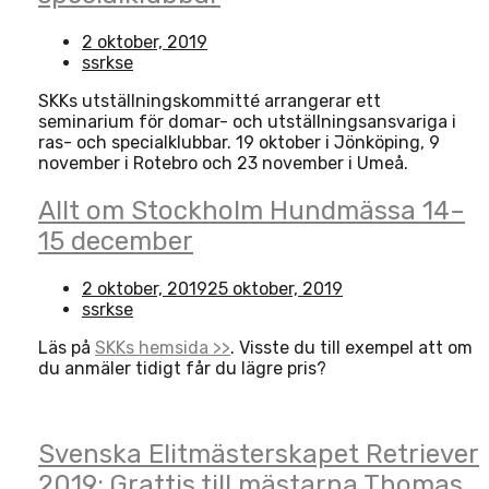
2 oktober, 2019
ssrkse
SKKs utställningskommitté arrangerar ett
seminarium för domar- och utställningsansvariga i
ras- och specialklubbar. 19 oktober i Jönköping, 9
november i Rotebro och 23 november i Umeå.
Allt om Stockholm Hundmässa 14–
15 december
2 oktober, 2019
25 oktober, 2019
ssrkse
Läs på
SKKs hemsida >>
. Visste du till exempel att om
du anmäler tidigt får du lägre pris?
Open
post
Svenska Elitmästerskapet Retriever
2019: Grattis till mästarna Thomas