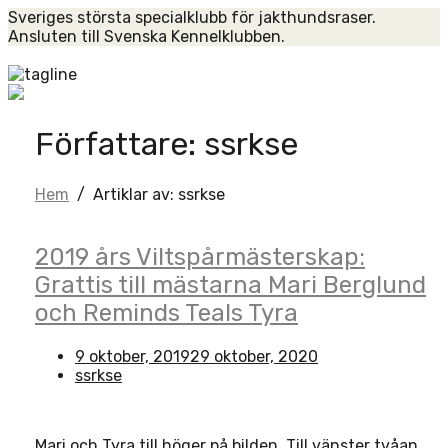
Skip
Sveriges största specialklubb för jakthundsraser.
to
Ansluten till Svenska Kennelklubben.
content
Home
Författare:
ssrkse
Hem
/
Artiklar av: ssrkse
Open
post
2019 års Viltspårmästerskap:
Grattis till mästarna Mari Berglund
och Reminds Teals Tyra
9 oktober, 2019
29 oktober, 2020
ssrkse
Mari och Tyra till höger på bilden. Till vänster tvåan