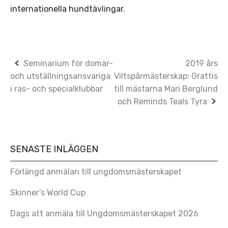
internationella hundtävlingar.
Post
Seminarium för domar-
2019 års
och utställningsansvariga
Viltspårmästerskap: Grattis
navigation
i ras- och specialklubbar
till mästarna Mari Berglund
och Reminds Teals Tyra
SENASTE INLÄGGEN
Förlängd anmälan till ungdomsmästerskapet
Skinner’s World Cup
Dags att anmäla till Ungdomsmästerskapet 2026