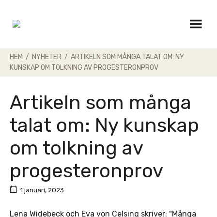
Skip
to
content
HEM
/
NYHETER
/
ARTIKELN SOM MÅNGA TALAT OM: NY
KUNSKAP OM TOLKNING AV PROGESTERONPROV
Artikeln som många
talat om: Ny kunskap
om tolkning av
progesteronprov
1 januari, 2023
Lena Widebeck och Eva von Celsing skriver: "Många