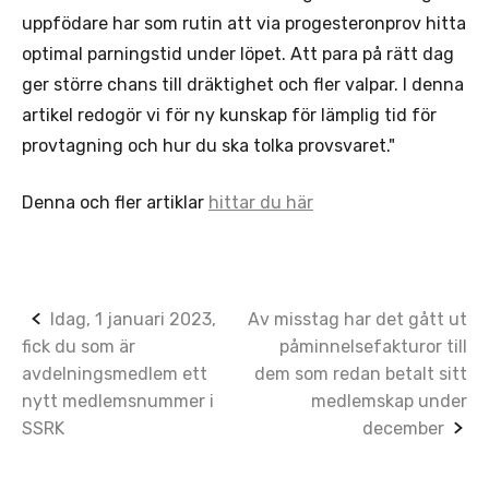
uppfödare har som rutin att via progesteronprov hitta
optimal parningstid under löpet. Att para på rätt dag
ger större chans till dräktighet och fler valpar. I denna
artikel redogör vi för ny kunskap för lämplig tid för
provtagning och hur du ska tolka provsvaret."
Denna och fler artiklar
hittar du här
Post
Idag, 1 januari 2023,
Av misstag har det gått ut
fick du som är
påminnelsefakturor till
navigation
avdelningsmedlem ett
dem som redan betalt sitt
nytt medlemsnummer i
medlemskap under
SSRK
december