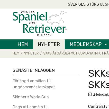
Skip
SVERIGES STÖRSTA S
to
Home
content
HEM
NYHETER
MEDLEMSKAP
HEM
/
NYHETER
/
SKKS ÅTGÄRDER MOT COVID-19: INFO FRÅ
SENASTE INLÄGGEN
SKKs
Förlängd anmälan till
SKKs
ungdomsmästerskapet
2 februari
Skinner’s World Cup
Centralstyr
Dags att anmäla till