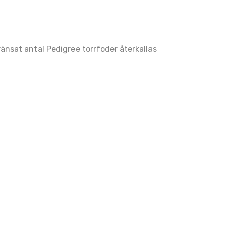
ränsat antal Pedigree torrfoder återkallas
ation