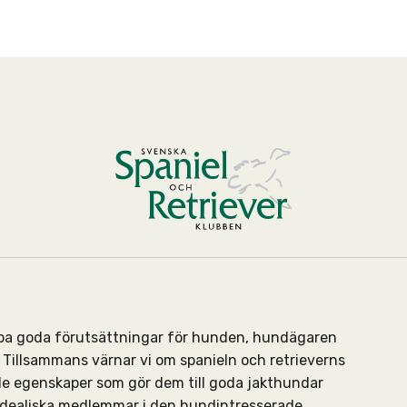
kapa goda förutsättningar för hunden, hundägaren
Tillsammans värnar vi om spanieln och retrieverns
de egenskaper som gör dem till goda jakthundar
 idealiska medlemmar i den hundintresserade