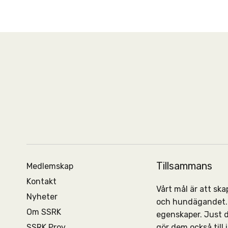
Tillsammans
Medlemskap
Kontakt
Vårt mål är att s
Nyheter
och hundägandet. 
Om SSRK
egenskaper. Just 
SSRK Prov
gör dem också till