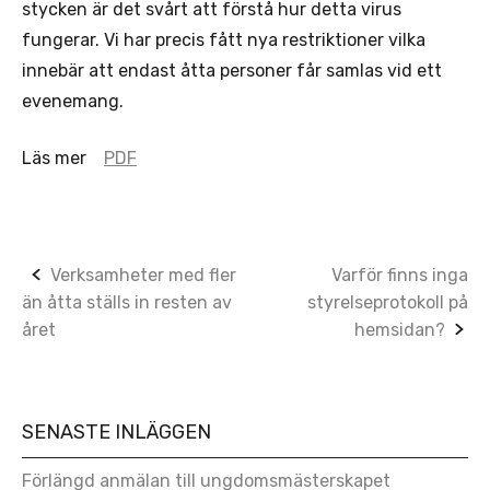
stycken är det svårt att förstå hur detta virus
fungerar. Vi har precis fått nya restriktioner vilka
innebär att endast åtta personer får samlas vid ett
evenemang.
Läs mer
PDF
Post
Verksamheter med fler
Varför finns inga
än åtta ställs in resten av
styrelseprotokoll på
navigation
året
hemsidan?
SENASTE INLÄGGEN
Förlängd anmälan till ungdomsmästerskapet