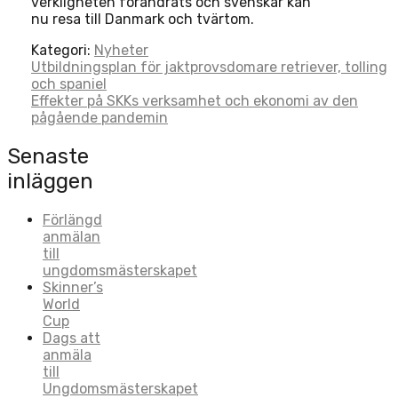
verkligheten förändrats och svenskar kan
nu resa till Danmark och tvärtom.
Kategori:
Nyheter
Post
Utbildningsplan för jaktprovsdomare retriever, tolling
och spaniel
navigation
Effekter på SKKs verksamhet och ekonomi av den
pågående pandemin
Senaste
inläggen
Förlängd
anmälan
till
ungdomsmästerskapet
Skinner’s
World
Cup
Dags att
anmäla
till
Ungdomsmästerskapet