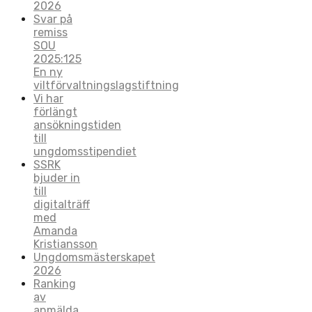
2026
Svar på
remiss
SOU
2025:125
En ny
viltförvaltningslagstiftning
Vi har
förlängt
ansökningstiden
till
ungdomsstipendiet
SSRK
bjuder in
till
digitalträff
med
Amanda
Kristiansson
Ungdomsmästerskapet
2026
Ranking
av
anmälda