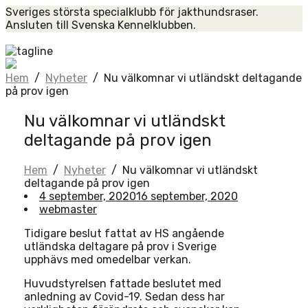
Skip
Sveriges största specialklubb för jakthundsraser.
to
Ansluten till Svenska Kennelklubben.
content
Home
Hem
/
Nyheter
/
Nu välkomnar vi utländskt deltagande
på prov igen
Nu välkomnar vi utländskt
deltagande på prov igen
Hem
/
Nyheter
/
Nu välkomnar vi utländskt
deltagande på prov igen
4 september, 2020
16 september, 2020
webmaster
Tidigare beslut fattat av HS angående
utländska deltagare på prov i Sverige
upphävs med omedelbar verkan.
Huvudstyrelsen fattade beslutet med
anledning av Covid-19. Sedan dess har