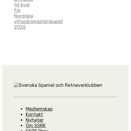
till kval
för
Nordiska
viltspårsmästerskapet
2026
Medlemskap
Kontakt
Nyheter
Om SSRK