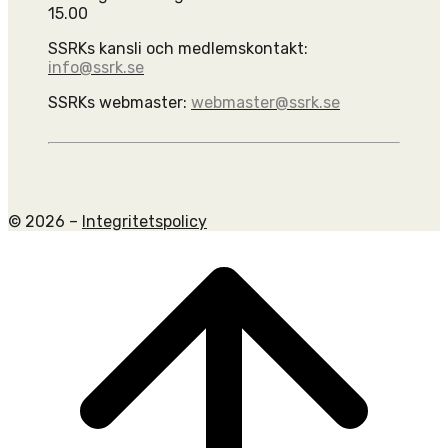
15.00
SSRKs kansli och medlemskontakt:
info@ssrk.se
SSRKs webmaster:
webmaster@ssrk.se
© 2026 –
Integritetspolicy
Scroll
to
top