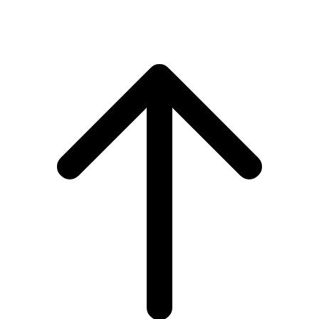
Scroll
to
top