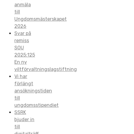
anmäla
till
Ungdomsmästerskapet
2026
Svar på
remiss
SOU
2025:125
En ny
viltförvaltningslagstiftning
Vi har
förlängt
ansökningstiden
till
ungdomsstipendiet
SSRK
bjuder in
till
digitalträff