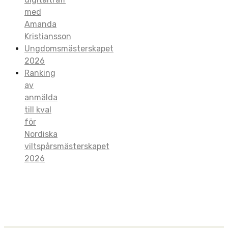
med
Amanda
Kristiansson
Ungdomsmästerskapet
2026
Ranking
av
anmälda
till kval
för
Nordiska
viltspårsmästerskapet
2026