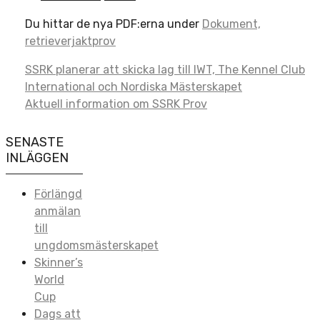
Du hittar de nya PDF:erna under
Dokument,
retrieverjaktprov
Post
SSRK planerar att skicka lag till IWT, The Kennel Club
International och Nordiska Mästerskapet
navigation
Aktuell information om SSRK Prov
SENASTE
INLÄGGEN
Förlängd
anmälan
till
ungdomsmästerskapet
Skinner’s
World
Cup
Dags att