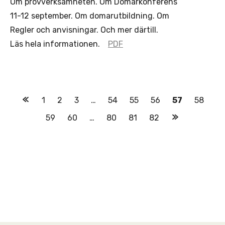
Om provverksamheten. Om Domarkonferens
11-12 september. Om domarutbildning. Om
Regler och anvisningar. Och mer därtill.
Läs hela informationen.
PDF
Posts
1
2
3
…
54
55
56
57
58
navigation
59
60
…
80
81
82