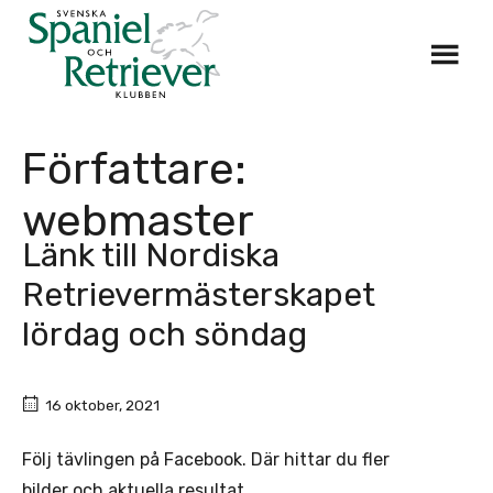
Skip
to
content
Författare:
webmaster
Länk till Nordiska
Retrievermästerskapet
lördag och söndag
16 oktober, 2021
Följ tävlingen på Facebook. Där hittar du fler
bilder och aktuella resultat.