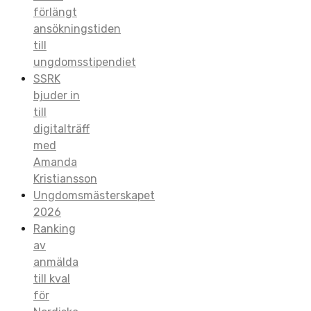
förlängt
ansökningstiden
till
ungdomsstipendiet
SSRK
bjuder in
till
digitalträff
med
Amanda
Kristiansson
Ungdomsmästerskapet
2026
Ranking
av
anmälda
till kval
för