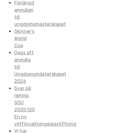
Förlängd
anmälan
till
ungdomsmästerskapet
Skinner’s
World
Cup
Dags att
anmäla
till
Ungdomsmästerskapet
2026
Svar på
remiss
SOU
2025:125
En ny
viltförvaltningslagstiftning
Vi har