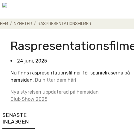
Skip
to
content
HEM
/
NYHETER
/
RASPRESENTATIONSFILMER
Raspresentationsfilm
24 juni, 2025
Nu finns raspresentationsfilmer för spanielraserna på
hemsidan.
Du hittar dem här!
Post
Nya styrelsen uppdaterad på hemsidan
Club Show 2025
navigation
SENASTE
INLÄGGEN