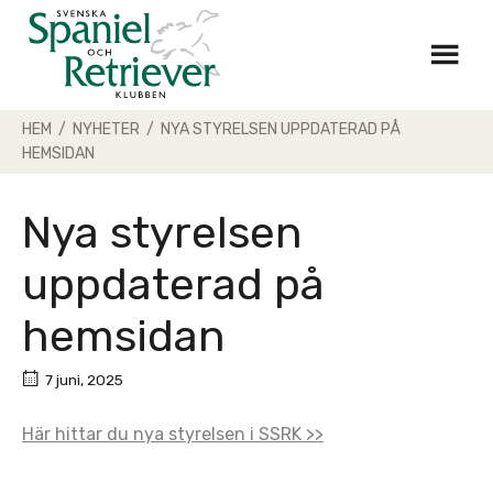
Skip
to
content
HEM
/
NYHETER
/
NYA STYRELSEN UPPDATERAD PÅ
HEMSIDAN
Nya styrelsen
uppdaterad på
hemsidan
7 juni, 2025
Här hittar du nya styrelsen i SSRK >>