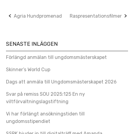
Post
Agria Hundpromenad
Raspresentationsfilmer
navigation
SENASTE INLÄGGEN
Förlängd anmälan till ungdomsmästerskapet
Skinner’s World Cup
Dags att anmäla till Ungdomsmästerskapet 2026
Svar på remiss SOU 2025:125 En ny
viltförvaltningslagstiftning
Vi har förlängt ansökningstiden till
ungdomsstipendiet
SSRK bjuder in till digitalträff med Amanda