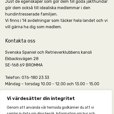
Just de egenskaper som gör dem till goda jakthundar
gör dem också till idealiska medlemmar i den
hundintresserade familjen.
Vi finns i 14 avdelningar som täcker hela landet och vi
vill gärna ha dig som medlem.
Kontakta oss
Svenska Spaniel och Retrieverklubbens kansli
Ekbacksvägen 28
SE-168 69 BROMMA
Telefon: 076-180 23 33
Måndag – torsdag 10.00 - 12.00 och 13.00 - 15.00
SSRKs kansli och medlemskontakt:
info@ssrk.se
Vi värdesätter din integritet
Genom att använda vår hemsida godkänner du att vi
SSRKs webmaster:
webmaster@ssrk.se
samlar in data om dina besök. Information om hur och