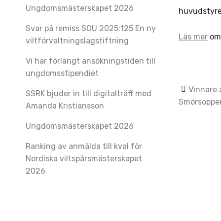
Ungdomsmästerskapet 2026
huvudstyrel
Svar på remiss SOU 2025:125 En ny
Läs mer
om 
viltförvaltningslagstiftning
Vi har förlängt ansökningstiden till
ungdomsstipendiet
Post
Vinnare 
SSRK bjuder in till digitalträff med
Smörsoppe
navig
Amanda Kristiansson
Ungdomsmästerskapet 2026
Ranking av anmälda till kval för
Nordiska viltspårsmästerskapet
2026