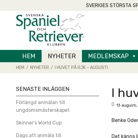
Skip
SVERIGES STÖRSTA S
to
Home
content
HEM
NYHETER
MEDLEMSKAP
HEM
/
NYHETER
/
I HUVET PÅ RJK – AUGUSTI
SENASTE INLÄGGEN
I hu
Förlängd anmälan till
13 augusti
ungdomsmästerskapet
Benke Oden
Skinner’s World Cup
Dags att anmäla till
Det känns l