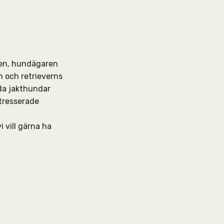
den, hundägaren
 och retrieverns
da jakthundar
ntresserade
i vill gärna ha