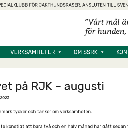
PECIALKLUBB FÖR JAKTHUNDSRASER. ANSLUTEN TILL SVE
VERKSAMHETER
OM SSRK
KON
vet på RJK – augusti
, 2023
mark tycker och tänker om verksamheten.
ite konstigt att bara två och en halv månad har gått sedan f