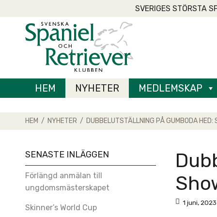
Skip
SVERIGES STÖRSTA S
to
Home
content
HEM
NYHETER
MEDLEMSKAP
HEM
/
NYHETER
/
DUBBELUTSTÄLLNING PÅ GUMBODA HED: S
SENASTE INLÄGGEN
Dubb
Förlängd anmälan till
Show
ungdomsmästerskapet
1 juni, 2023
Skinner’s World Cup