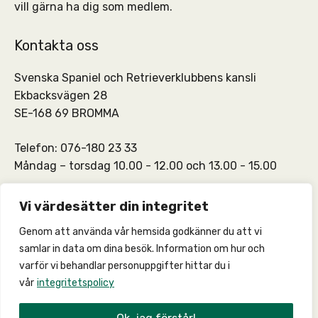
vill gärna ha dig som medlem.
Kontakta oss
Svenska Spaniel och Retrieverklubbens kansli
Ekbacksvägen 28
SE-168 69 BROMMA
Telefon: 076-180 23 33
Måndag – torsdag 10.00 - 12.00 och 13.00 - 15.00
SSRKs kansli och medlemskontakt:
info@ssrk.se
Vi värdesätter din integritet
Genom att använda vår hemsida godkänner du att vi
SSRKs webmaster:
webmaster@ssrk.se
samlar in data om dina besök. Information om hur och
varför vi behandlar personuppgifter hittar du i
vår
integritetspolicy
© 2026 –
Integritetspolicy