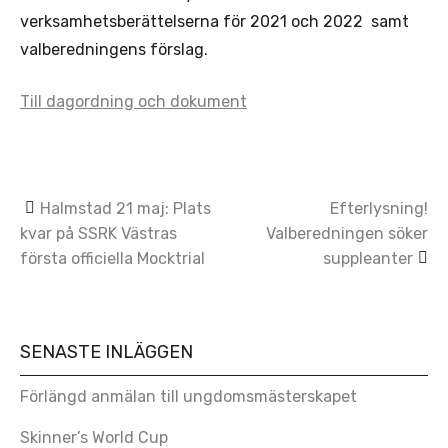
verksamhetsberättelserna för 2021 och 2022 samt
valberedningens förslag.
Till dagordning och dokument
Post
Halmstad 21 maj: Plats
Efterlysning!
kvar på SSRK Västras
Valberedningen söker
navigation
första officiella Mocktrial
suppleanter
SENASTE INLÄGGEN
Förlängd anmälan till ungdomsmästerskapet
Skinner’s World Cup