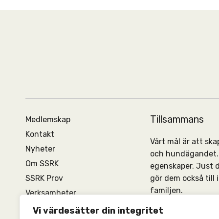
Tillsammans
Medlemskap
Kontakt
Vårt mål är att s
Nyheter
och hundägandet. 
Om SSRK
egenskaper. Just 
SSRK Prov
gör dem också till
familjen.
Verksamheter
Vi finns i 14 avdel
Vi värdesätter din integritet
dig som medlem.