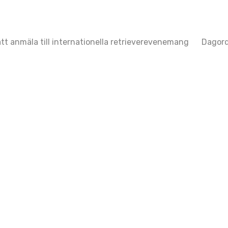
att anmäla till internationella retrieverevenemang
Dagord
ation