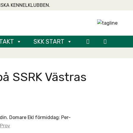
NSKA KENNELKLUBBEN.
TAKT
SKK START
 på SSRK Västras
din. Domare Ekl förmiddag: Per-
Prov