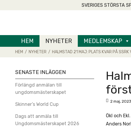
Skip
SVERIGES STÖRSTA S
to
Home
content
HEM
NYHETER
MEDLEMSKAP
HEM
/
NYHETER
/
HALMSTAD 21 MAJ: PLATS KVAR PÅ SSRK
SENASTE INLÄGGEN
Halm
Förlängd anmälan till
först
ungdomsmästerskapet
2 maj, 202
Skinner’s World Cup
Ökl och Ekl
Dags att anmäla till
Ungdomsmästerskapet 2026
Anders Norl