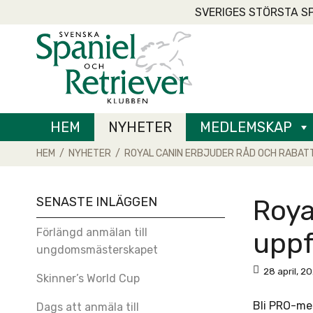
Skip
SVERIGES STÖRSTA S
to
Home
content
HEM
NYHETER
MEDLEMSKAP
HEM
/
NYHETER
/
ROYAL CANIN ERBJUDER RÅD OCH RABAT
SENASTE INLÄGGEN
Roya
Förlängd anmälan till
upp
ungdomsmästerskapet
28 april, 2
Skinner’s World Cup
Bli PRO-med
Dags att anmäla till