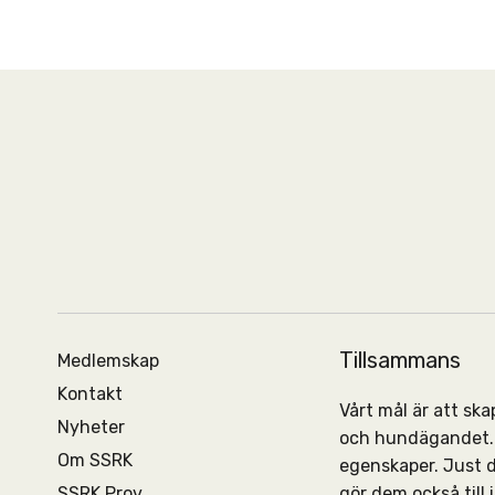
Tillsammans
Medlemskap
Kontakt
Vårt mål är att s
Nyheter
och hundägandet. 
Om SSRK
egenskaper. Just 
SSRK Prov
gör dem också till