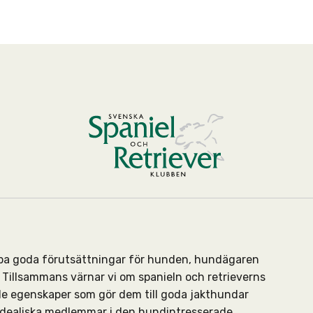
kapa goda förutsättningar för hunden, hundägaren
Tillsammans värnar vi om spanieln och retrieverns
de egenskaper som gör dem till goda jakthundar
 idealiska medlemmar i den hundintresserade