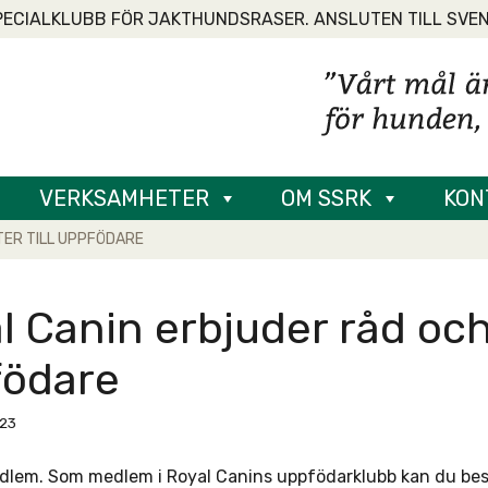
PECIALKLUBB FÖR JAKTHUNDSRASER. ANSLUTEN TILL SVE
VERKSAMHETER
OM SSRK
KON
TER TILL UPPFÖDARE
l Canin erbjuder råd och 
födare
023
lem. Som medlem i Royal Canins uppfödarklubb kan du bestä