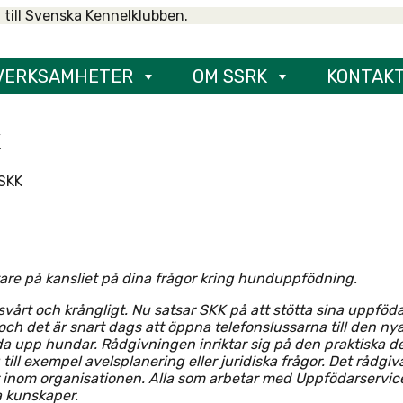
 till Svenska Kennelklubben.
VERKSAMHETER
OM SSRK
KONTAK
K
 SKK
are på kansliet på dina frågor kring hunduppfödning.
vårt och krångligt. Nu satsar SKK på att stötta sina uppföd
och det är snart dags att öppna telefonslussarna till den nya 
öda upp hundar. Rådgivningen inriktar sig på den praktiska
ll exempel avelsplanering eller juridiska frågor. Det rådgiv
er inom organisationen. Alla som arbetar med Uppfödarservic
a kunskaper.