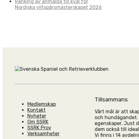
Ranking av anmälda till kval för
Nordiska viltspårsmästerskapet 2026
Tillsammans
Medlemskap
Kontakt
Vårt mål är att sk
Nyheter
och hundägandet. T
Om SSRK
egenskaper. Just d
SSRK Prov
dem också till ide
Verksamheter
Vi finns i 14 avdel