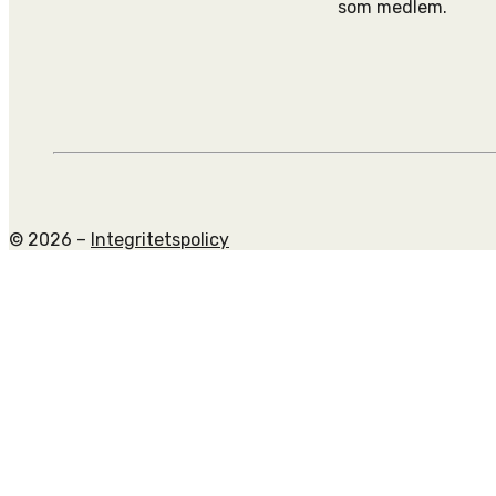
som medlem.
© 2026 –
Integritetspolicy
Scroll
to
top