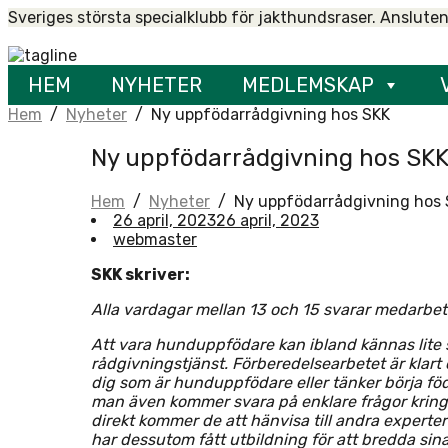
Skip
Sveriges största specialklubb för jakthundsraser. Ansluten
to
Home
content
HEM
NYHETER
MEDLEMSKAP
Hem
/
Nyheter
/
Ny uppfödarrådgivning hos SKK
Ny uppfödarrådgivning hos SK
Hem
/
Nyheter
/
Ny uppfödarrådgivning hos
26 april, 2023
26 april, 2023
webmaster
SKK skriver:
Alla vardagar mellan 13 och 15 svarar medarbet
Att vara hunduppfödare kan ibland kännas lite s
rådgivningstjänst. Förberedelsearbetet är klart 
dig som är hunduppfödare eller tänker börja f
man även kommer svara på enklare frågor kring ti
direkt kommer de att hänvisa till andra expert
har dessutom fått utbildning för att bredda sin