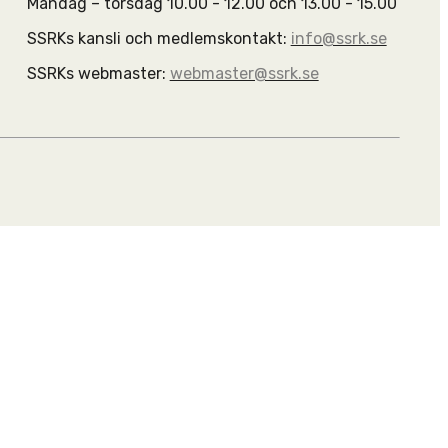
Måndag – torsdag 10.00 - 12.00 och 13.00 - 15.00
SSRKs kansli och medlemskontakt:
info@ssrk.se
SSRKs webmaster:
webmaster@ssrk.se