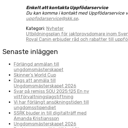
Enkelt att kontakta Uppfödarservice
Du kan komma i kontakt med Uppfödarservice via 
uppfodarservice@skk.se
.
Kategori:
Nyheter
Post
Utbildningsplan för jaktprovsdomare inom Sven
Royal Canin erbjuder råd och rabatter till uppf
navigation
Senaste inläggen
Förlängd anmälan till
ungdomsmästerskapet
Skinner’s World Cup
Dags att anmäla till
Ungdomsmästerskapet 2026
Svar på remiss SOU 2025:125 En ny
viltförvaltningslagstiftning
Vi har förlängt ansökningstiden till
ungdomsstipendiet
SSRK bjuder in till digitalträff med
Amanda Kristiansson
Ungdomsmästerskapet 2026