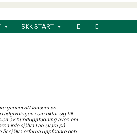
T
SKK START
are genom att lansera en
rådgivningen som riktar sig till
 delen av hunduppfödning även om
arna inte själva kan svara på
e är själva erfarna uppfödare och