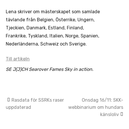
Lena skriver om mästerskapet som samlade
tävlande från Belgien, Österrike, Ungern,
Tjeckien, Danmark, Estland, Finland,
Frankrike, Tyskland, Italien, Norge, Spanien,
Nederländerna, Schweiz och Sverige.
Till artikeln
SE J(J)CH Searover Fames Sky in action.
Post
Rasdata för SSRKs raser
Onsdag 16/11: SKK-
uppdaterad
webbinarium om hundars
navigation
känsloliv