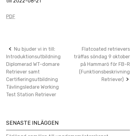
till 2022-08-21
PDF
Post
Nu bjuder vi in till:
Flatcoated retrievers
Introduktionsutbildning
träffas söndag 9 oktober
navigation
Diplomerad WT-domare
på Hammarö för FB-R
Retriever samt
(Funktionsbeskrivning
Certifieringsutbildning
Retriever)
Tävlingsledare Working
Test Station Retriever
SENASTE INLÄGGEN