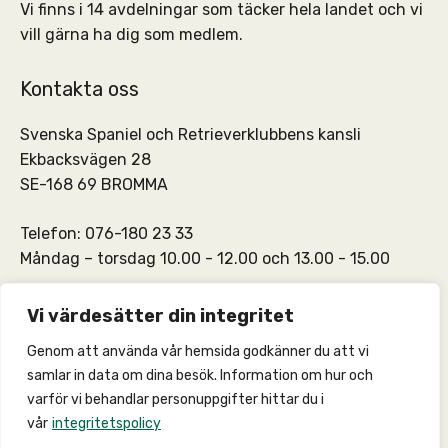
Vi finns i 14 avdelningar som täcker hela landet och vi
vill gärna ha dig som medlem.
Kontakta oss
Svenska Spaniel och Retrieverklubbens kansli
Ekbacksvägen 28
SE-168 69 BROMMA
Telefon: 076-180 23 33
Måndag – torsdag 10.00 - 12.00 och 13.00 - 15.00
SSRKs kansli och medlemskontakt:
info@ssrk.se
Vi värdesätter din integritet
Genom att använda vår hemsida godkänner du att vi
SSRKs webmaster:
webmaster@ssrk.se
samlar in data om dina besök. Information om hur och
varför vi behandlar personuppgifter hittar du i
vår
integritetspolicy
© 2026 –
Integritetspolicy