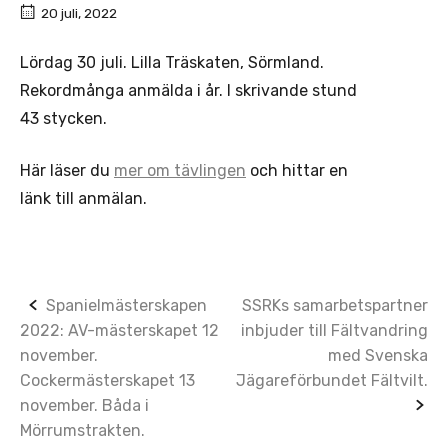
20 juli, 2022
Lördag 30 juli. Lilla Träskaten, Sörmland.
Rekordmånga anmälda i år. I skrivande stund
43 stycken.
Här läser du
mer om tävlingen
och hittar en
länk till anmälan.
Post
Spanielmästerskapen
SSRKs samarbetspartner
2022: AV-mästerskapet 12
inbjuder till Fältvandring
navigation
november.
med Svenska
Cockermästerskapet 13
Jägareförbundet Fältvilt.
november. Båda i
Mörrumstrakten.