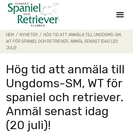
Skip
to
content
HEM
/
NYHETER
/
HÖG TID ATT ANMÄLA TILL UNGDOMS-SM,
WT FÖR SPANIEL OCH RETRIEVER. ANMÄL SENAST IDAG (20
JULI)!
Hög tid att anmäla till
Ungdoms-SM, WT för
spaniel och retriever.
Anmäl senast idag
(20 juli)!