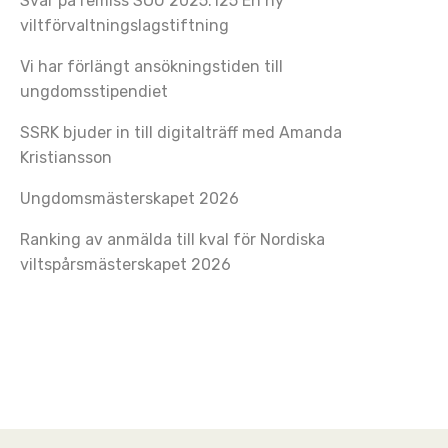
Svar på remiss SOU 2025:125 En ny
viltförvaltningslagstiftning
Vi har förlängt ansökningstiden till
ungdomsstipendiet
SSRK bjuder in till digitalträff med Amanda
Kristiansson
Ungdomsmästerskapet 2026
Ranking av anmälda till kval för Nordiska
viltspårsmästerskapet 2026