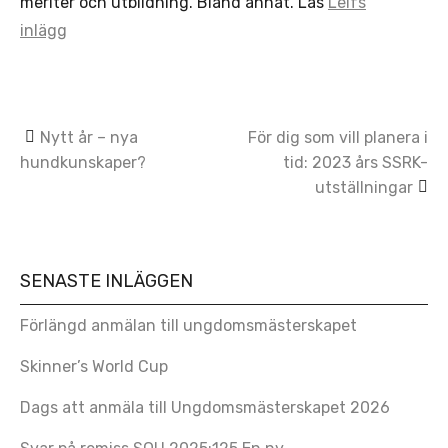
meriter och utbildning. Bland annat. Läs
Leifs
inlägg
Post
Nytt år – nya
För dig som vill planera i
hundkunskaper?
tid: 2023 års SSRK-
navigation
utställningar
SENASTE INLÄGGEN
Förlängd anmälan till ungdomsmästerskapet
Skinner’s World Cup
Dags att anmäla till Ungdomsmästerskapet 2026