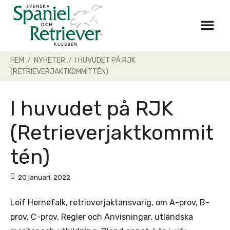
Skip
to
content
HEM
/
NYHETER
/
I HUVUDET PÅ RJK
(RETRIEVERJAKTKOMMITTÉN)
I huvudet på RJK
(Retrieverjaktkommit
tén)
20 januari, 2022
Leif Hernefalk, retrieverjaktansvarig, om A-prov, B-
prov, C-prov, Regler och Anvisningar, utländska