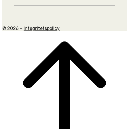
© 2026 –
Integritetspolicy
Scroll
to
top