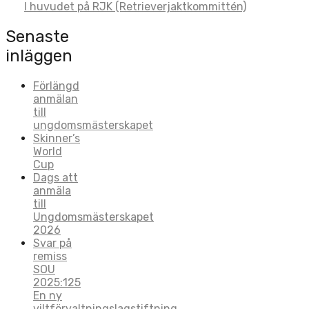
I huvudet på RJK (Retrieverjaktkommittén)
navigation
Senaste
inläggen
Förlängd
anmälan
till
ungdomsmästerskapet
Skinner’s
World
Cup
Dags att
anmäla
till
Ungdomsmästerskapet
2026
Svar på
remiss
SOU
2025:125
En ny
viltförvaltningslagstiftning