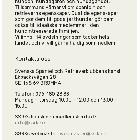
hunden, hundägaren och hundägandet.
Tillsammans värnar vi om spanieln och
retrieverns egenskaper. Just de egenskaper
som gör dem till goda jakthundar gör dem
också till idealiska medlemmar i den
hundintresserade familjen.
Vi finns i 14 avdelningar som täcker hela
landet och vi vill gärna ha dig som medlem.
Kontakta oss
Svenska Spaniel och Retrieverklubbens kansli
Ekbacksvägen 28
SE-168 69 BROMMA
Telefon: 076-180 23 33
Måndag – torsdag 10.00 - 12.00 och 13.00 -
15.00
SSRKs kansli och medlemskontakt:
info@ssrk.se
SSRKs webmaster:
webmaster@ssrk.se