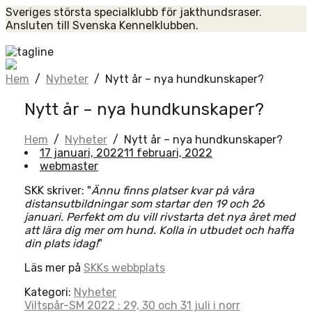
Skip
Sveriges största specialklubb för jakthundsraser.
to
Ansluten till Svenska Kennelklubben.
content
Home
Hem
/
Nyheter
/
Nytt år – nya hundkunskaper?
Nytt år – nya hundkunskaper?
Hem
/
Nyheter
/
Nytt år – nya hundkunskaper?
17 januari, 2022
11 februari, 2022
webmaster
SKK skriver: "
Ännu finns platser kvar på våra
distansutbildningar som startar den 19 och 26
januari. Perfekt om du vill rivstarta det nya året med
att lära dig mer om hund. Kolla in utbudet och haffa
din plats idag!
"
Läs mer på
SKKs webbplats
Kategori:
Nyheter
Post
Viltspår-SM 2022 : 29, 30 och 31 juli i norr