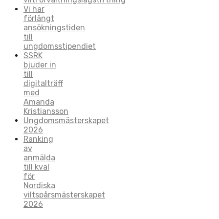
Vi har
förlängt
ansökningstiden
till
ungdomsstipendiet
SSRK
bjuder in
till
digitalträff
med
Amanda
Kristiansson
Ungdomsmästerskapet
2026
Ranking
av
anmälda
till kval
för
Nordiska
viltspårsmästerskapet
2026