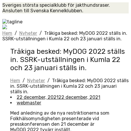
Skip
Sveriges största specialklubb för jakthundsraser.
to
Ansluten till Svenska Kennelklubben.
content
Home
Hem
/
Nyheter
/
Tråkiga besked: MyDOG 2022 ställs in.
SSRK-utställningen i Kumla 22 och 23 januari ställs in.
Tråkiga besked: MyDOG 2022 ställs
in. SSRK-utställningen i Kumla 22
och 23 januari ställs in.
Hem
/
Nyheter
/
Tråkiga besked: MyDOG 2022 ställs
in. SSRK-utställningen i Kumla 22 och 23 januari
ställs in.
22 december, 2021
22 december, 2021
webmaster
Med anledning av de nya restriktionerna som
Folkhälsomyndigheten presenterade vid
presskonferensen den 21 december är
MyDOG 2022 tyvärr inställt.