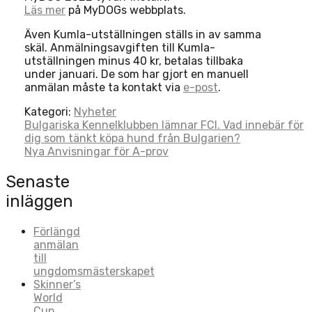
Läs mer
på MyDOGs webbplats.
Även Kumla-utställningen ställs in av samma
skäl. Anmälningsavgiften till Kumla-
utställningen minus 40 kr, betalas tillbaka
under januari. De som har gjort en manuell
anmälan måste ta kontakt via
e-post
.
Kategori:
Nyheter
Post
Bulgariska Kennelklubben lämnar FCI. Vad innebär för
dig som tänkt köpa hund från Bulgarien?
navigation
Nya Anvisningar för A-prov
Senaste
inläggen
Förlängd
anmälan
till
ungdomsmästerskapet
Skinner’s
World
Cup