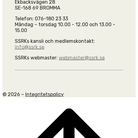
Ekbacksvägen 28
SE-168 69 BROMMA
Telefon: 076-180 23 33
Måndag – torsdag 10.00 - 12.00 och 13.00 -
15.00
SSRKs kansli och medlemskontakt:
info@ssrk.se
SSRKs webmaster:
webmaster@ssrk.se
© 2026 –
Integritetspolicy
Scroll
to
top