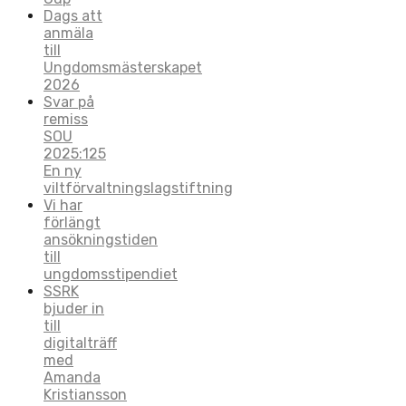
Dags att
anmäla
till
Ungdomsmästerskapet
2026
Svar på
remiss
SOU
2025:125
En ny
viltförvaltningslagstiftning
Vi har
förlängt
ansökningstiden
till
ungdomsstipendiet
SSRK
bjuder in
till
digitalträff
med
Amanda
Kristiansson