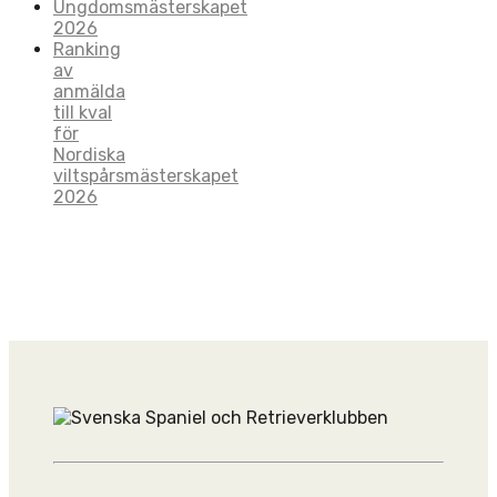
Ungdomsmästerskapet
2026
Ranking
av
anmälda
till kval
för
Nordiska
viltspårsmästerskapet
2026