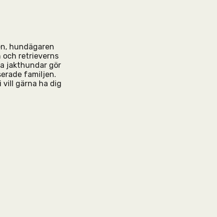
den, hundägaren
 och retrieverns
da jakthundar gör
serade familjen.
 vill gärna ha dig