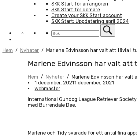
SKK Start för arrangören
SKK Start för domare
Create your SKK Start account
SKK Start: Uppdatering april 2024
Hem
/
Nyheter
/
Marlene Edvinsson har valt att tävla i 
Marlene Edvinsson har valt att 
Hem
/
Nyheter
/
Marlene Edvinsson har valt a
1 december, 2021
1 december, 2021
webmaster
International Gundog League Retriever Society 
med Burrendale Dee.
Marlene och Tidy svarade för ett antal fina app