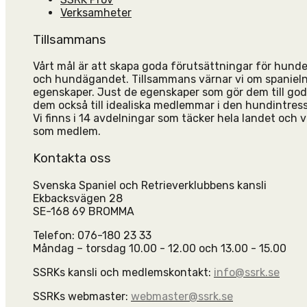
Verksamheter
Tillsammans
Vårt mål är att skapa goda förutsättningar för hun
och hundägandet. Tillsammans värnar vi om spanieln
egenskaper. Just de egenskaper som gör dem till go
dem också till idealiska medlemmar i den hundintres
Vi finns i 14 avdelningar som täcker hela landet och vi
som medlem.
Kontakta oss
Svenska Spaniel och Retrieverklubbens kansli
Ekbacksvägen 28
SE-168 69 BROMMA
Telefon: 076-180 23 33
Måndag – torsdag 10.00 - 12.00 och 13.00 - 15.00
SSRKs kansli och medlemskontakt:
info@ssrk.se
SSRKs webmaster:
webmaster@ssrk.se