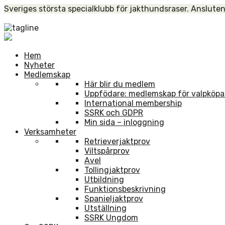
Skip
Sveriges största specialklubb för jakthundsraser. Ansluten
to
Home
content
Hem
Nyheter
Medlemskap
Här blir du medlem
Uppfödare: medlemskap för valpköpa
International membership
SSRK och GDPR
Min sida – inloggning
Verksamheter
Retrieverjaktprov
Viltspårprov
Avel
Tollingjaktprov
Utbildning
Funktionsbeskrivning
Spanieljaktprov
Utställning
SSRK Ungdom