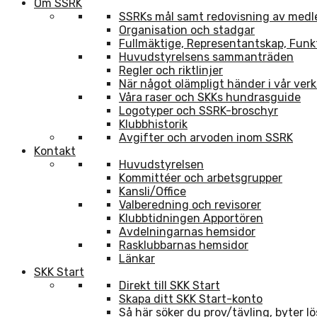
Om SSRK
SSRKs mål samt redovisning av med
Organisation och stadgar
Fullmäktige, Representantskap, Funk
Huvudstyrelsens sammanträden
Regler och riktlinjer
När något olämpligt händer i vår ve
Våra raser och SKKs hundrasguide
Logotyper och SSRK-broschyr
Klubbhistorik
Avgifter och arvoden inom SSRK
Kontakt
Huvudstyrelsen
Kommittéer och arbetsgrupper
Kansli/Office
Valberedning och revisorer
Klubbtidningen Apportören
Avdelningarnas hemsidor
Rasklubbarnas hemsidor
Länkar
SKK Start
Direkt till SKK Start
Skapa ditt SKK Start-konto
Så här söker du prov/tävling, byter l