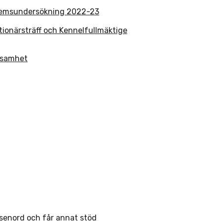
lemsundersökning 2022-23
tionärsträff och Kennelfullmäktige
rksamhet
ösenord och får annat stöd