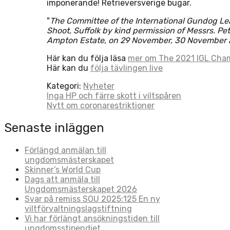
imponerande! Retrieversverige bugar.
"
The Committee of the International Gundog Lea
Shoot, Suffolk by kind permission of Messrs. P
Ampton Estate, on 29 November, 30 November
Här kan du följa läsa
mer om The 2021 IGL Cha
Här kan du
följa tävlingen live
Kategori:
Nyheter
Post
Inga HP och färre skott i viltspåren
Nytt om coronarestriktioner
navigation
Senaste inläggen
Förlängd anmälan till
ungdomsmästerskapet
Skinner’s World Cup
Dags att anmäla till
Ungdomsmästerskapet 2026
Svar på remiss SOU 2025:125 En ny
viltförvaltningslagstiftning
Vi har förlängt ansökningstiden till
ungdomsstipendiet