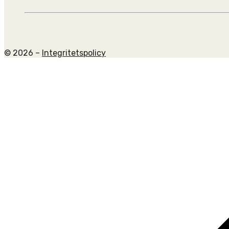
© 2026 –
Integritetspolicy
Scroll
to
top