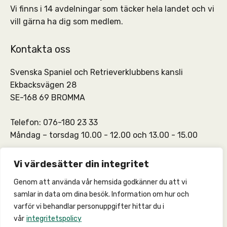
Vi finns i 14 avdelningar som täcker hela landet och vi
vill gärna ha dig som medlem.
Kontakta oss
Svenska Spaniel och Retrieverklubbens kansli
Ekbacksvägen 28
SE-168 69 BROMMA
Telefon: 076-180 23 33
Måndag – torsdag 10.00 - 12.00 och 13.00 - 15.00
SSRKs kansli och medlemskontakt:
info@ssrk.se
Vi värdesätter din integritet
Genom att använda vår hemsida godkänner du att vi
SSRKs webmaster:
webmaster@ssrk.se
samlar in data om dina besök. Information om hur och
varför vi behandlar personuppgifter hittar du i
vår
integritetspolicy
© 2026 –
Integritetspolicy