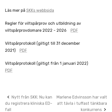
Läs mer på
SKKs webbsida
Regler för viltspårprov och utbildning av
viltspårprovdomare 2022 - 2026
PDF
Viltspårprotokoll (giltigt till 31 december
2021)
PDF
Viltspårprotokoll (giltigt från 1 januari 2022)
PDF
Post
Nytt från SKK: Nu kan
Marlene Edvinsson har valt
du registrera kliniska ED-
att tävla i tuffast tänkbara
navigation
fall
konkurrens