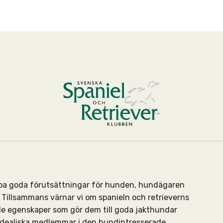
kapa goda förutsättningar för hunden, hundägaren
Tillsammans värnar vi om spanieln och retrieverns
de egenskaper som gör dem till goda jakthundar
 idealiska medlemmar i den hundintresserade