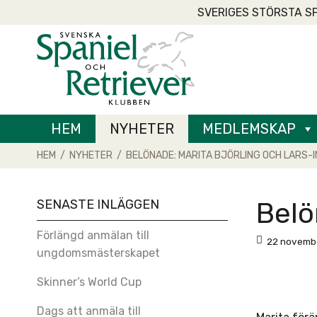
Skip
SVERIGES STÖRSTA S
to
Home
content
HEM
NYHETER
MEDLEMSKAP
HEM
/
NYHETER
/
BELÖNADE: MARITA BJÖRLING OCH LARS-I
SENASTE INLÄGGEN
Belö
Förlängd anmälan till
22 novembe
ungdomsmästerskapet
Skinner’s World Cup
Dags att anmäla till