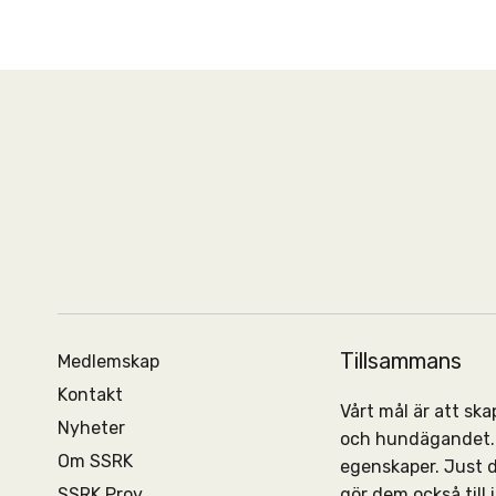
Tillsammans
Medlemskap
Kontakt
Vårt mål är att s
Nyheter
och hundägandet. 
Om SSRK
egenskaper. Just 
SSRK Prov
gör dem också till