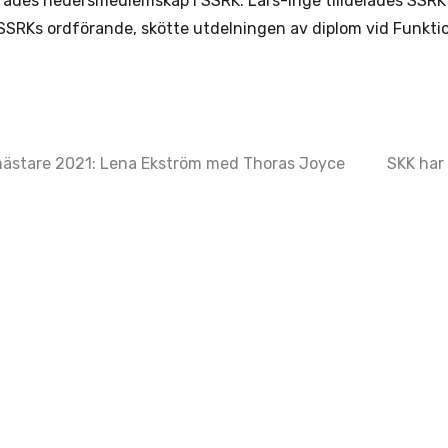
rades hedersmedlemskap i SSRK. Lars-Inge tilldelades SSRK f
SSRKs ordförande, skötte utdelningen av diplom vid Funkti
ästare 2021: Lena Ekström med Thoras Joyce
SKK har
ation