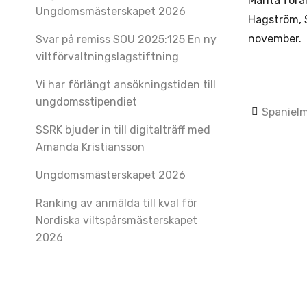
Marita förä
Ungdomsmästerskapet 2026
Hagström, 
november.
Svar på remiss SOU 2025:125 En ny
viltförvaltningslagstiftning
Vi har förlängt ansökningstiden till
ungdomsstipendiet
Post
Spanielm
SSRK bjuder in till digitalträff med
navig
Amanda Kristiansson
Ungdomsmästerskapet 2026
Ranking av anmälda till kval för
Nordiska viltspårsmästerskapet
2026