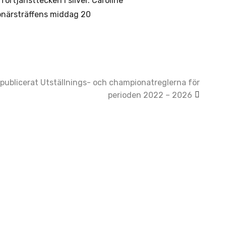
örtjänsttecken i silver. Caroline
onärsträffens middag 20
 publicerat Utställnings- och championatreglerna för
perioden 2022 – 2026