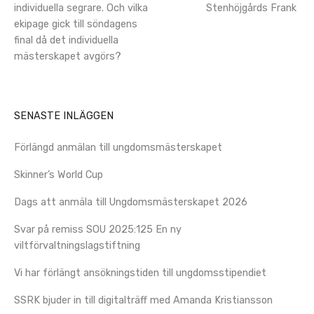
navigation
individuella segrare. Och vilka
Stenhöjgårds Frank
ekipage gick till söndagens
final då det individuella
mästerskapet avgörs?
SENASTE INLÄGGEN
Förlängd anmälan till ungdomsmästerskapet
Skinner’s World Cup
Dags att anmäla till Ungdomsmästerskapet 2026
Svar på remiss SOU 2025:125 En ny
viltförvaltningslagstiftning
Vi har förlängt ansökningstiden till ungdomsstipendiet
SSRK bjuder in till digitalträff med Amanda Kristiansson