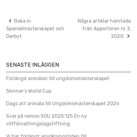
Post
Boka in
Några artiklar hämtade
Spanielmästerskapet och
från Apportören nr 3,
navigation
Derbyt
2020:
SENASTE INLÄGGEN
Förlängd anmälan till ungdomsmästerskapet
Skinner’s World Cup
Dags att anmäla till Ungdomsmästerskapet 2026
Svar på remiss SOU 2025:125 En ny
viltförvaltningslagstiftning
Vi har förlängt ansökningstiden till